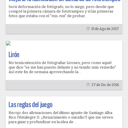
Será deformación de fotógrafo, no lo niego, pero desde que
compré la primera cámara de fototrampeo y vi las primeras
fotos que estaba con el "run-run" de probar...
15 de Ago de 2017
Lirón
No tenía intención de fotografiar Lirones, pero como aquel
que dice "se me han puesto delante y no tenido más remedio".
Así este fin de semana aprovechando la...
27 de Dic de 2016
Las reglas del juego
Recojo dos afirmaciones del último apunte de Santiago Alba
Rico (Vistalegre II: ¿Renacimiento o suicidio?) que me sirven
para guiar y profundizar en la idea de...