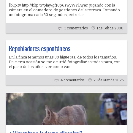
[blip.tv http://blip.tv/play/gfJ0p6swyWY]Ayer, jugando con la
cámara en el comedero de gorriones de la terraza. Tomando
un fotograma cada 30 segundos, entre las...
5 comentarios
1 de Feb de 2008
Repobladores espontáneos
En la finca tenemos unas 30 higueras, de todos los tamaños.
En cierta ocasión se me ocurrió fotografiarlas todas para, con
el paso de los años, ver como van...
4 comentarios
23 de Mar de 2025