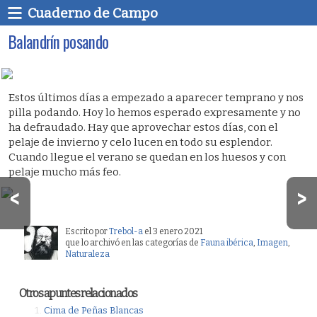
Cuaderno de Campo
Balandrín posando
Estos últimos días a empezado a aparecer temprano y nos
pilla podando. Hoy lo hemos esperado expresamente y no
ha defraudado. Hay que aprovechar estos días, con el
pelaje de invierno y celo lucen en todo su esplendor.
Cuando llegue el verano se quedan en los huesos y con
pelaje mucho más feo.
Escrito por
Trebol-a
el 3 enero 2021
que lo archivó en las categorías de
Fauna ibérica
,
Imagen
,
Naturaleza
Otros apuntes relacionados
Cima de Peñas Blancas