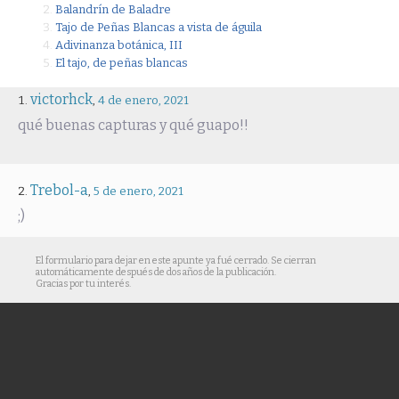
Balandrín de Baladre
Tajo de Peñas Blancas a vista de águila
Adivinanza botánica, III
El tajo, de peñas blancas
victorhck
,
4 de enero, 2021
qué buenas capturas y qué guapo!!
Trebol-a
,
5 de enero, 2021
;)
El formulario para dejar en este apunte ya fué cerrado. Se cierran
automáticamente después de dos años de la publicación.
Gracias por tu interés.