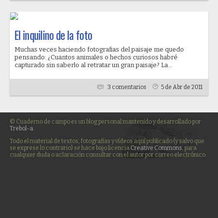
El inquilino de la foto
Muchas veces haciendo fotografias del paisaje me quedo
pensando: ¿Cuantos animales o hechos curiosos habré
capturado sin saberlo al retratar un gran paisaje? La...
3 comentarios
5 de Abr de 2011
© Cuaderno de campo es un blog personal mantenido y desarrollado por
Trebol-a
.
Todo el material de textos, fotografías y vídeos aquí publicado (y salvo que
se exprese lo contrario) se hace bajo licencia
Creative Commons
, para
cualquier duda o aclaración consultar con el autor por correo electrónico.