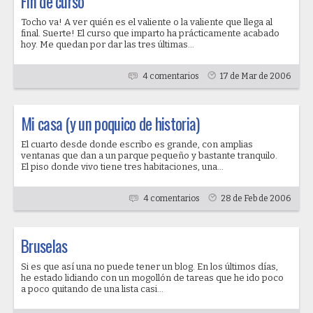
Fin de curso
Tocho va! A ver quién es el valiente o la valiente que llega al
final. Suerte! El curso que imparto ha prácticamente acabado
hoy. Me quedan por dar las tres últimas...
4 comentarios
17 de Mar de 2006
Mi casa (y un poquico de historia)
El cuarto desde donde escribo es grande, con amplias
ventanas que dan a un parque pequeño y bastante tranquilo.
El piso donde vivo tiene tres habitaciones, una...
4 comentarios
28 de Feb de 2006
Bruselas
Si es que así una no puede tener un blog. En los últimos días,
he estado lidiando con un mogollón de tareas que he ido poco
a poco quitando de una lista casi...