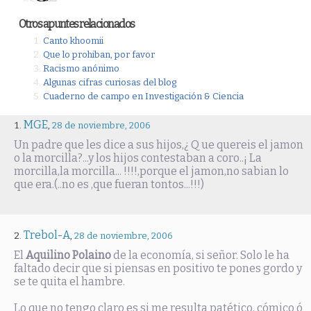
Otros apuntes relacionados
Canto khoomii
Que lo prohiban, por favor
Racismo anónimo
Algunas cifras curiosas del blog
Cuaderno de campo en Investigación & Ciencia
MGE
,
28 de noviembre, 2006
Un padre que les dice a sus hijos,¿ Q ue quereis el jamon
o la morcilla?...y los hijos contestaban a coro..¡ La
morcilla,la morcilla... !!!!,porque el jamon,no sabian lo
que era.(..no es ,que fueran tontos...!!!)
Trebol-A
,
28 de noviembre, 2006
El
Aquilino Polaino
de la economía, si señor. Solo le ha
faltado decir que si piensas en positivo te pones gordo y
se te quita el hambre.
Lo que no tengo claro es si me resulta patético, cómico ó