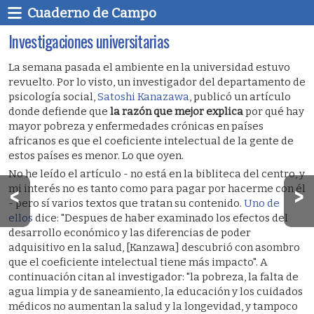
Cuaderno de Campo
Investigaciones universitarias
La semana pasada el ambiente en la universidad estuvo
revuelto. Por lo visto, un investigador del departamento de
psicología social,
Satoshi Kanazawa
, publicó un artículo
donde defiende que
la razón que mejor explica
por qué hay
mayor pobreza y enfermedades crónicas en países
africanos es que el coeficiente intelectual de la gente de
estos países es menor. Lo que oyen.
No he leído el artículo - no está en la bibliteca del centro, y
mi interés no es tanto como para pagar por hacerme con él
- pero sí varios textos que tratan su contenido.
Uno de
ellos
dice: "Despues de haber examinado los efectos del
desarrollo económico y las diferencias de poder
adquisitivo en la salud, [Kanzawa] descubrió con asombro
que el coeficiente intelectual tiene más impacto". A
continuación citan al investigador: "la pobreza, la falta de
agua limpia y de saneamiento, la educación y los cuidados
médicos no aumentan la salud y la longevidad, y tampoco