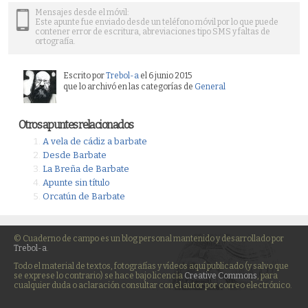
Mensajes desde el móvil:
Este apunte fue enviado desde un teléfono móvil por lo que puede
contener error de escritura, abreviaciones tipo SMS y faltas de
ortografía.
Escrito por
Trebol-a
el 6 junio 2015
que lo archivó en las categorías de
General
Otros apuntes relacionados
A vela de cádiz a barbate
Desde Barbate
La Breña de Barbate
Apunte sin título
Orcatún de Barbate
© Cuaderno de campo es un blog personal mantenido y desarrollado por
Trebol-a
.
Todo el material de textos, fotografías y vídeos aquí publicado (y salvo que
se exprese lo contrario) se hace bajo licencia
Creative Commons
, para
cualquier duda o aclaración consultar con el autor por correo electrónico.