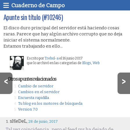
Cuaderno de Campo
Apunte sin título (#10246)
El disco duro principal del servidor está haciendo cosas
raras. Parece que hay algún archivo corrupto que no deja
iniciar el sistema normalmente.
Estamos trabajando en ello...
Escrito por
Trebol-a
el 16 junio 2017
que lo archivó en las categorías de
Blogs
,
Web
Otros apuntes relacionados
Cambio de servidor
Cambios en el servidor
Encuesta rapidilla
Tu blog en los motores de búsqueda
Version 7.0
sHeDeL
,
28 de junio, 2017
Tal vez coincidencia...pero el feed rss ha dejado de