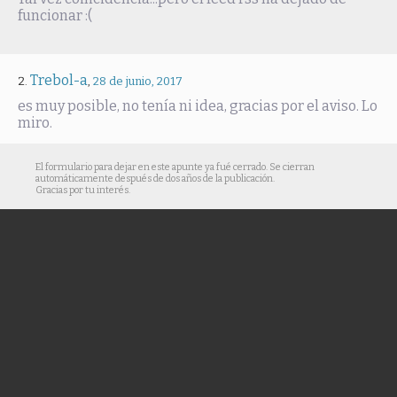
funcionar :(
Trebol-a
,
28 de junio, 2017
es muy posible, no tenía ni idea, gracias por el aviso. Lo
miro.
El formulario para dejar en este apunte ya fué cerrado. Se cierran
automáticamente después de dos años de la publicación.
Gracias por tu interés.