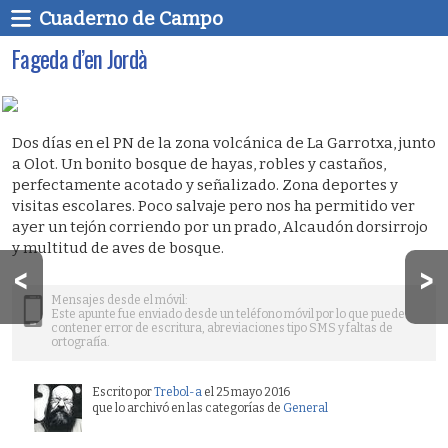
Cuaderno de Campo
Fageda d’en Jordà
Dos días en el PN de la zona volcánica de La Garrotxa, junto
a Olot. Un bonito bosque de hayas, robles y castaños,
perfectamente acotado y señalizado. Zona deportes y
visitas escolares. Poco salvaje pero nos ha permitido ver
ayer un tejón corriendo por un prado, Alcaudón dorsirrojo
y multitud de aves de bosque.
Mensajes desde el móvil:
Este apunte fue enviado desde un teléfono móvil por lo que puede
contener error de escritura, abreviaciones tipo SMS y faltas de
ortografía.
Escrito por
Trebol-a
el 25 mayo 2016
que lo archivó en las categorías de
General