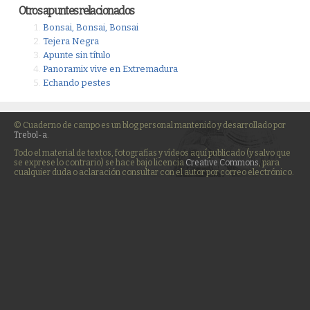
Otros apuntes relacionados
Bonsai, Bonsai, Bonsai
Tejera Negra
Apunte sin título
Panoramix vive en Extremadura
Echando pestes
© Cuaderno de campo es un blog personal mantenido y desarrollado por
Trebol-a
.
Todo el material de textos, fotografías y vídeos aquí publicado (y salvo que
se exprese lo contrario) se hace bajo licencia
Creative Commons
, para
cualquier duda o aclaración consultar con el autor por correo electrónico.