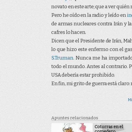
novato en este arte; que a ver quié
Pero he oído en la radio y leído en
i
de armas nucleares contra Irán y la
cafres lo hacen.
Dicen que el Presidente de Irán, 
lo que hizo este enfermo con el gas
S.Truman.
Nunca me ha importado 
todo el mundo. Antes al contrario. P
USA debería estar prohibido.
En fin, mi grito de guerra está clar
Mi
Apuntes relacionados
Cotorras en el
comedero