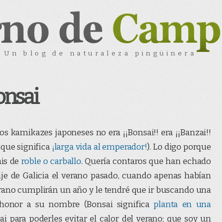
Un blog de naturaleza pingüinera
onsai
los kamikazes japoneses no era ¡¡Bonsai!! era ¡¡Banzai!!
 que significa
¡larga vida al emperador!
). Lo digo porque
ais de
roble o carballo
. Quería contaros que han echado
je de Galicia el verano pasado, cuando apenas habían
erano cumplirán un año y le tendré que ir buscando una
 honor a su nombre (Bonsai significa
planta en una
ai para poderles evitar el calor del verano; que soy un