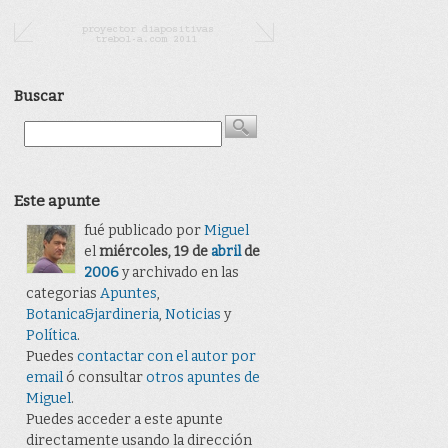
Buscar
Este apunte
fué publicado por
Miguel
el
miércoles, 19 de
abril
de
2006
y archivado en las
categorias
Apuntes
,
Botanica&jardineria
,
Noticias
y
Polí­tica
.
Puedes
contactar con el autor por
email
ó consultar
otros apuntes de
Miguel
.
Puedes acceder a este apunte
directamente usando la dirección