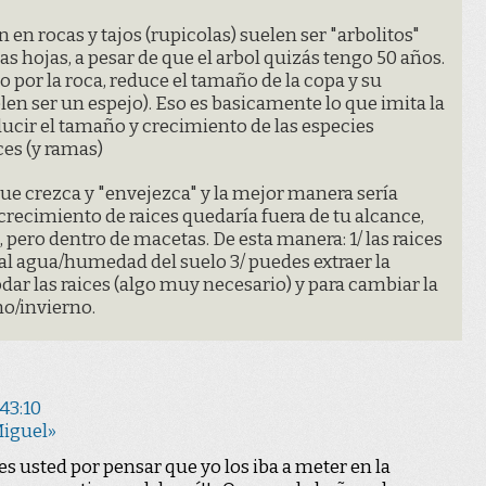
en en rocas y tajos (rupicolas) suelen ser "arbolitos"
 hojas, a pesar de que el arbol quizás tengo 50 años.
 por la roca, reduce el tamaño de la copa y su
uelen ser un espejo). Eso es basicamente lo que imita la
educir el tamaño y crecimiento de las especies
es (y ramas)
ue crezca y "envejezca" y la mejor manera sería
 crecimiento de raices quedaría fuera de tu alcance,
o, pero dentro de macetas. De esta manera: 1/ las raices
 al agua/humedad del suelo 3/ puedes extraer la
ar las raices (algo muy necesario) y para cambiar la
no/invierno.
:43:10
Miguel»
es usted por pensar que yo los iba a meter en la