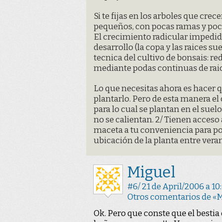
Si te fijas en los arboles que crec
pequeños, con pocas ramas y pocas
El crecimiento radicular impedido
desarrollo (la copa y las raices s
tecnica del cultivo de bonsais: r
mediante podas continuas de raic
Lo que necesitas ahora es hacer q
plantarlo. Pero de esta manera el
para lo cual se plantan en el suel
no se calientan. 2/ Tienen acceso
maceta a tu conveniencia para pod
ubicación de la planta entre vera
Miguel
#6/ 21 de April/2006 a 10
Otros comentarios de «
Ok. Pero que conste que el bestia 