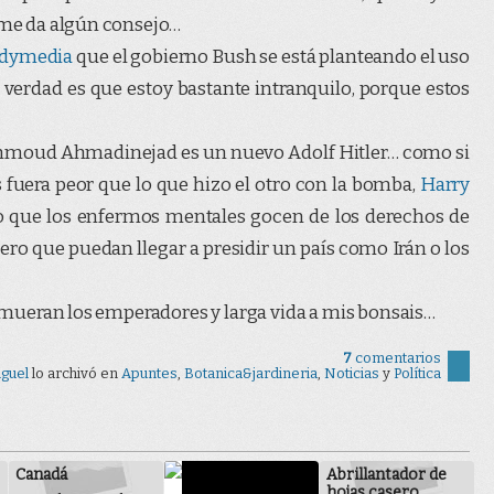
n me da algún consejo…
ndymedia
que el gobierno Bush se está planteando el uso
 verdad es que estoy bastante intranquilo, porque estos
Mahmoud Ahmadinejad es un nuevo Adolf Hitler… como si
 fuera peor que lo que hizo el otro con la bomba,
Harry
que los enfermos mentales gocen de los derechos de
ero que puedan llegar a presidir un país como Irán o los
o: mueran los emperadores y larga vida a mis bonsais…
7
comentarios
guel
lo archivó en
Apuntes
,
Botanica&jardineria
,
Noticias
y
Polí­tica
Canadá
Abrillantador de
hojas casero