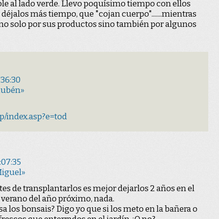
ndole al lado verde. Llevo poquísimo tiempo con ellos
 déjalos más tiempo, que "cojan cuerpo".......mientras
 no solo por sus productos sino también por algunos
:36:30
Rubén»
p/index.asp?e=tod
:07:35
Miguel»
tes de transplantarlos es mejor dejarlos 2 años en el
 verano del año próximo, nada.
sa los bonsais? Digo yo que si los meto en la bañera o