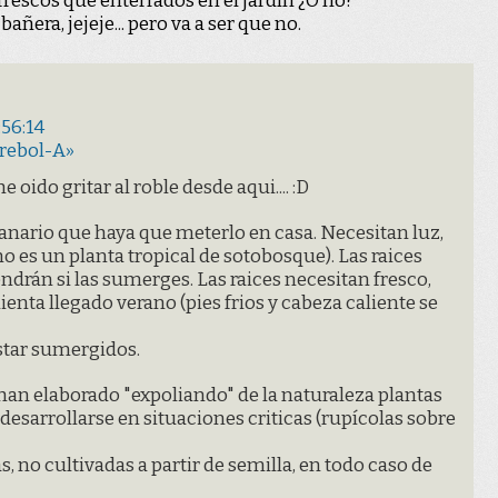
frescos que enterrados en el jardín ¿O no?
añera, jejeje... pero va a ser que no.
:56:14
Trebol-A»
e oido gritar al roble desde aqui.... :D
anario que haya que meterlo en casa. Necesitan luz,
o es un planta tropical de sotobosque). Las raices
ndrán si las sumerges. Las raices necesitan fresco,
ienta llegado verano (pies frios y cabeza caliente se
star sumergidos.
han elaborado "expoliando" de la naturaleza plantas
esarrollarse en situaciones criticas (rupícolas sobre
as, no cultivadas a partir de semilla, en todo caso de