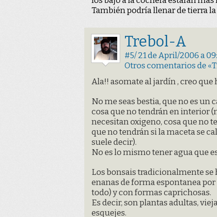
los bajo a la cochera estarán más 
También podría llenar de tierra la b
Trebol-A
#5/ 21 de April/2006 a 09
Otros comentarios de «
Ala!! asomate al jardín , creo que h
No me seas bestia, que no es un c
cosa que no tendrán en interior (n
necesitan oxigeno, cosa que no te
que no tendrán si la maceta se cal
suele decir).
No es lo mismo tener agua que e
Los bonsais tradicionalmente se 
enanas de forma espontanea por d
todo) y con formas caprichosas.
Es decir, son plantas adultas, viej
esquejes.