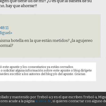
agen que tiene ud de mí!! ¿O es que la bañera de su
no, hay que ahorrar!!
48:11
Miguel»
misma botella en la que están metidos? ¿la agujereo
normal?
ó este apunte y los comentarios ya están cerrados.
 o solicitar alguna información sobre este apunte o blog dirígete
edes escribir a los autores del blog y/o del apunte. Gracias.
ollado y mantenido por Trebol-a y en el que escriben Trebol-a, Mig
tores acude a la página
acerca-de
, si quieres contactar con alguno 