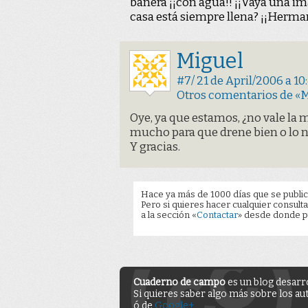
bañera ¡¡con agua!! ¡¡Vaya una im
casa está siempre llena? ¡¡Herma
Miguel
#7/ 21 de April/2006 a 10:
Otros comentarios de «
Oye, ya que estamos, ¿no vale la 
mucho para que drene bien o lo 
Y gracias.
Hace ya más de 1000 días que se public
Pero si quieres hacer cualquier consulta
a la sección «
Contactar
» desde donde pu
Cuaderno de campo
es un blog desarr
Si quieres saber algo más sobre los au
ó de
Google+