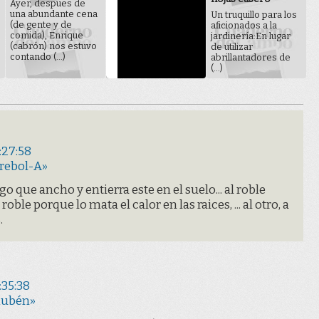
Ayer, despues de
una abundante cena
Un truquillo para los
(de gente y de
aficionados a la
comida), Enrique
jardinería:En lugar
(cabrón) nos estuvo
de utilizar
contando (...)
abrillantadores de
(...)
:27:58
Trebol-A»
que ancho y entierra este en el suelo... al roble
 roble porque lo mata el calor en las raices, ... al otro, a
.
:35:38
Rubén»