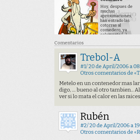
Hoy, despues de
muchas
aproximaciones,
han entrado las
cotorras al
comedero, ya
solamente (...)
Comentarios
Trebol-A
#1/ 20 de April/2006 a 08
Otros comentarios de «
Metelo en un contenedor mas largo 
digo, .... bueno al otro tambien... Al
ver si lo mata el calor en las raices
Rubén
#2/ 20 de April/2006 a 19
Otros comentarios de «