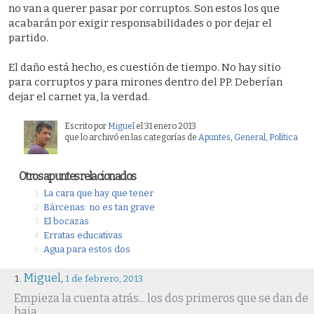
no van a querer pasar por corruptos. Son estos los que
acabarán por exigir responsabilidades o por dejar el
partido.
El daño está hecho, es cuestión de tiempo. No hay sitio
para corruptos y para mirones dentro del PP. Deberían
dejar el carnet ya, la verdad.
Escrito por
Miguel
el 31 enero 2013
que lo archivó en las categorías de
Apuntes
,
General
,
Polí­tica
Otros apuntes relacionados
La cara que hay que tener
Bárcenas: no es tan grave
El bocazas
Erratas educativas
Agua para estos dos
Miguel
,
1 de febrero, 2013
Empieza la cuenta atrás... los dos primeros que se dan de
baja...