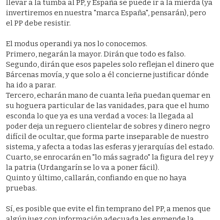
llevar a la tumba al PP, y España se puede ir a la mierda (ya
invertiremos en nuestra "marca España", pensarán), pero
el PP debe resistir.
El modus operandi ya nos lo conocemos.
Primero, negarán la mayor. Dirán que todo es falso.
Segundo, dirán que esos papeles solo reflejan el dinero que
Bárcenas movía, y que solo a él concierne justificar dónde
ha ido a parar.
Tercero, echarán mano de cuanta leña puedan quemar en
su hoguera particular de las vanidades, para que el humo
esconda lo que ya es una verdad a voces: la llegada al
poder deja un reguero clientelar de sobres y dinero negro
difícil de ocultar, que forma parte inseparable de nuestro
sistema, y afecta a todas las esferas y jerarquías del estado.
Cuarto, se enrocarán en "lo más sagrado" la figura del rey y
la patria (Urdangarín se lo va a poner fácil).
Quinto y último, callarán, confiando en que no haya
pruebas.
Sí, es posible que evite el fin temprano del PP, a menos que
algún juez con información adecuada les enmende la