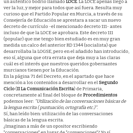
un auténtico bodrio llamado
LOCE
. La LOCE apenas llegó a
ver la luz, y mejor para todos que así fuera. Resulta muy
curioso que el Partido Popular en Murcia, a través de su
Consejería de Educación se aprestara a sacar un nuevo
decreto de currículo -el mencionado decreto 111- antes
incluso de que la LOCE se aprobara. Este decreto 111
(popular) que me tengo bien estudiado es en muy gran
medida un calco del anterior RD 1344 (socialista) que
desarrollaba la LOGSE, pero en el añadido han introducido,
eso sí, alguna que otra errata que deja muy a las claras
cuál es el interés que nuestros queridos gobernantes
murcianos tienen por la Educación.
En la página 71 del Decreto, en el apartado que hace
mención a los contenidos a desarrollar en el
Segundo
Ciclo
(
II La Comunicación Escrita
) de Primaria,
concretamente al final del bloque de
Procedimientos
podemos leer:
"Utilización de las conversaciones básicas de
la lengua escrita ( puntuación, ortografía etc.)".
Sí, han leído bien: utilización de las conversaciones
básicas de la lengua escrita.
¿Imaginan a más de un opositor escribiendo
"conversaciones" en lugar de "convenciones"? Yo sí.