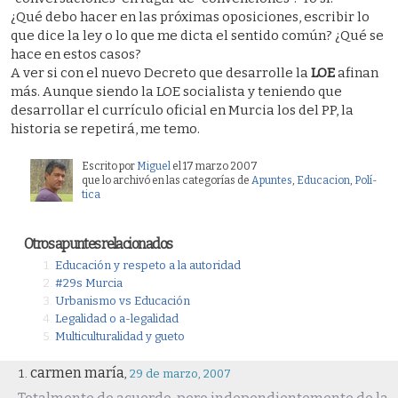
¿Qué debo hacer en las próximas oposiciones, escribir lo
que dice la ley o lo que me dicta el sentido común? ¿Qué se
hace en estos casos?
A ver si con el nuevo Decreto que desarrolle la
LOE
afinan
más. Aunque siendo la LOE socialista y teniendo que
desarrollar el currículo oficial en Murcia los del PP, la
historia se repetirá, me temo.
Escrito por
Miguel
el 17 marzo 2007
que lo archivó en las categorías de
Apuntes
,
Educacion
,
Polí­
tica
Otros apuntes relacionados
Educación y respeto a la autoridad
#29s Murcia
Urbanismo vs Educación
Legalidad o a-legalidad
Multiculturalidad y gueto
carmen maría
,
29 de marzo, 2007