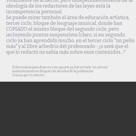
Totalmente de acuerdo, pero independientemente de la
ideología de los redactores de las leyes está la
incompetencia personal.
Se puede mirar también el área de educación artística,
tercer ciclo, bloque de lenguaje musical, donde han
COPIADO el mismo bloque del segundo ciclo, pero
incluyendo puntos suspensivos (claro, si en segundo
ciclo ya han aprendido mucho, en el tercer ciclo "un pelín
más" y al libre arbedrio del profesorado -¿o será que el
que lo redactó no sabía más sobre esos contenidos...?
El formulario para dejar en este apunte ya fué cerrado. Se cierran
automáticamente después de dos años de la publicación.
Gracias por tu interés.
© Cuaderno de campo es un blog personal mantenido y desarrollado por
Trebol-a
.
Todo el material de textos, fotografías y vídeos aquí publicado (y salvo que