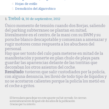
Hojas de estilo
Demolición del Algarrobico
Trebol-a
,
30 de septiembre, 2012
Único momento de tensión cuando dos Borjas, saliendo
del parking subterraneo se plantan en mitad,
literalmente en el centro, de la mani con su BWM y su
porsche blanco descapotable y comienzan a amenazar y
rugir motores como respuesta a los abucheos del
personal.
Hay que ser tonto del culo para meterse en mitad de la
manifestación y ponerte en plan chulo de playa para
guardar las apariencias delante de las tontitas que
decoraban los otros asientos del coche.
Resultado
: tuvieron que salir custodiados por la policía,
con alguna denuncia, les llovió de todo tipo de líquidos y
no se acostaron calientes porque la policía los metió en
el coche a gritos.
El formulario para dejar en este apunte ya fué cerrado. Se cierran
automáticamente después de dos años de la publicación.
Gracias por tu interés.