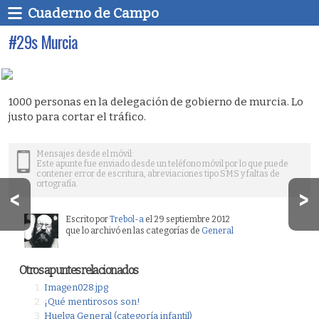
Cuaderno de Campo
#29s Murcia
1000 personas en la delegación de gobierno de murcia. Lo
justo para cortar el tráfico.
Mensajes desde el móvil:
Este apunte fue enviado desde un teléfono móvil por lo que puede
contener error de escritura, abreviaciones tipo SMS y faltas de
ortografía.
Escrito por
Trebol-a
el 29 septiembre 2012
que lo archivó en las categorías de
General
Otros apuntes relacionados
Imagen028.jpg
¡Qué mentirosos son!
Huelga General (categoría infantil)