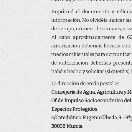
Imprimid el documento y rellenad
información. No olvidéis indicar las
de tiempo, número de cámaras, si vai
Al cabo aproximadamente de 60 
autorización deberíais llevarla con 
medioambientales para comunicarles 
de autorización deberíais presen
habéis hecho y solicitar (si queréis)
La dirección de envio postal es:
Consejería de Agua, Agricultura y 
Of. de Impulso Socioeconómico de
Espacios Protegidos
c/Catedrático Eugenio Úbeda, 3 – 3ª
30008 Murcia