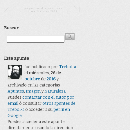
Buscar
Este apunte
fué publicado por
Trebol-a
el
miércoles, 26 de
octubre
de
2016
y
archivado en las categorias
Apuntes
,
Imagen
y
Naturaleza
.
Puedes
contactar con el autor por
email
ó consultar
otros apuntes de
Trebol-a
ó acceder a su
perfil en
Google
.
Puedes acceder a este apunte
directamente usando la dirección