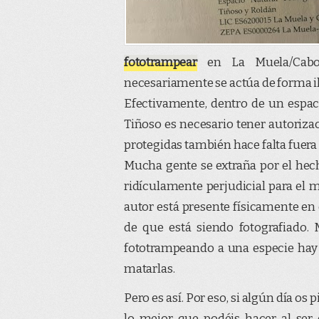
fototrampear
en La Muela/Cabo 
necesariamente se actúa de forma ile
Efectivamente, dentro de un espa
Tiñoso es necesario tener autorizac
protegidas también hace falta fuera
Mucha gente se extraña por el hec
ridículamente perjudicial para el me
autor está presente físicamente en e
de que está siendo fotografiado
fototrampeando a una especie hay i
matarlas.
Pero es así. Por eso, si algún día os
lo mejor que podéis hacer al ser 