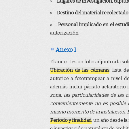
Lugares de investigación, captur
Destino del material recolectado 
Personal implicado en el estud
autorización
Anexo I
El anexo I es un folio adjunto a la so
Ubicación de las cámaras
, lista 
autorice a fototrampear a nivel de
además incluí párrafo aclaratorio
zona, las particularidades de las
convenientemente no es posible e
mismo momento de la instalación. 
Periodo y finalidad
, un año desde la
e investigación naturalista de ámbi