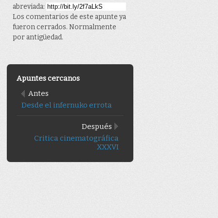
abreviada:
Los comentarios de este apunte ya
fueron cerrados. Normalmente
por antigüedad.
Apuntes cercanos
Antes
Desde el infernuko errota
Después
Critica cinematográfica
XXXVI