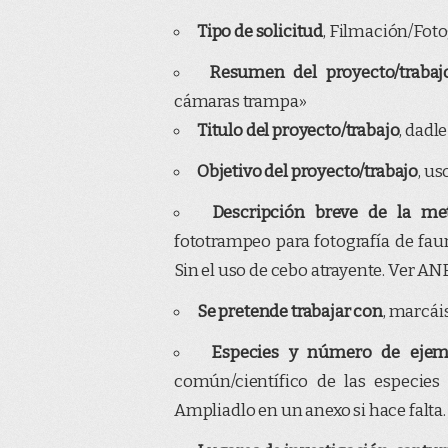
Tipo de solicitud
, Filmación/Foto
Resumen del proyecto/trabaj
cámaras trampa»
Titulo del proyecto/trabajo
, dadl
Objetivo del proyecto/trabajo
, us
Descripción breve de la me
fototrampeo para fotografía de fau
Sin el uso de cebo atrayente. Ver AN
Se pretende trabajar con
, marcá
Especies y número de ejem
común/científico de las especies
Ampliadlo en un anexo si hace falta.