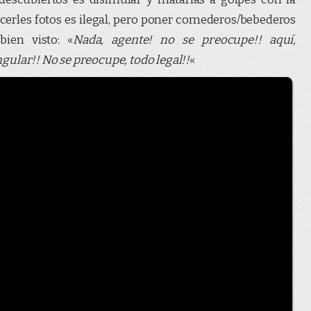
erles fotos es ilegal, pero poner comederos/bebederos
bien visto: «
Nada, agente! no se preocupe!! aquí,
ular!! No se preocupe, todo legal!!
«