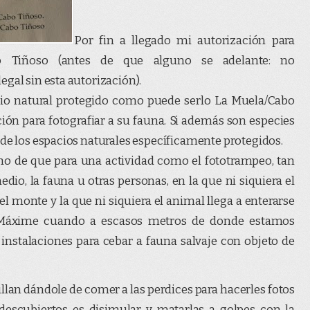
Por fin a llegado mi autorización para
Tiñoso (antes de que alguno se adelante: no
gal sin esta autorización).
cio natural protegido como puede serlo La Muela/Cabo
ión para fotografiar a su fauna. Si además son especies
 de los espacios naturales específicamente protegidos.
ho de que para una actividad como el fototrampeo, tan
dio, la fauna u otras personas, en la que ni siquiera el
l monte y la que ni siquiera el animal llega a enterarse
. Máxime cuando a escasos metros de donde estamos
nstalaciones para cebar a fauna salvaje con objeto de
 pillan dándole de comer a las perdices para hacerles fotos
descubiertos es disimular y matarlas a golpes con la