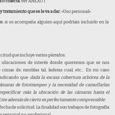
a ó colecta
, ver ANEXO I
y tratamiento que se le va a dar
, «Uso personal»
io
, si os acompaña alguien aquí podríais incluirlo en la
licitud que incluye varios párrafos:
de ubicaciones de interés donde queremos que se nos
 cimas de, ramblas tal, laderas cual, etc… En mi caso
 indicando que:
dada la escasa cobertura arbórea de la
 cámaras de fototrampeo y la necesidad de camuflarlas
specificar más la ubicación de las cámaras hasta el
Este además de cierto es perfectamente comprensible.
 fecha de solicitud. La finalidad son trabajos de fotografía
to personal no-profesional.