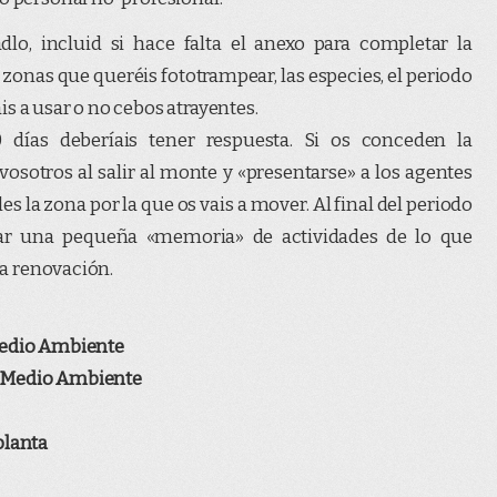
lo, incluid si hace falta el anexo para completar la
 zonas que queréis fototrampear, las especies, el periodo
s a usar o no cebos atrayentes.
días deberíais tener respuesta. Si os conceden la
vosotros al salir al monte y «presentarse» a los agentes
la zona por la que os vais a mover. Al final del periodo
tar una pequeña «memoria» de actividades de lo que
 la renovación.
Medio Ambiente
l Medio Ambiente
planta