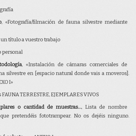
grafía
o
, «Fotografía/filmación de fauna silvestre mediante
e un título a vuestro trabajo
o personal
todología
, «Instalación de cámaras comerciales de
na silvestre en [espacio natural donde vais a moveros].
EXO I»
is FAUNA TERRESTRE, EJEMPLARES VIVOS
plares o cantidad de muestras…
, Lista de nombre
 que pretendéis fototrampear. No os dejéis ninguno.