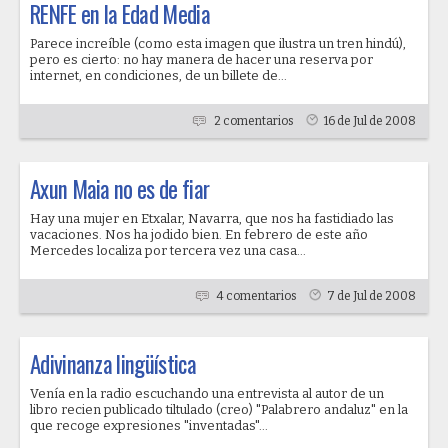
RENFE en la Edad Media
Parece increíble (como esta imagen que ilustra un tren hindú),
pero es cierto: no hay manera de hacer una reserva por
internet, en condiciones, de un billete de...
2 comentarios
16 de Jul de 2008
Axun Maia no es de fiar
Hay una mujer en Etxalar, Navarra, que nos ha fastidiado las
vacaciones. Nos ha jodido bien. En febrero de este año
Mercedes localiza por tercera vez una casa...
4 comentarios
7 de Jul de 2008
Adivinanza lingüística
Venía en la radio escuchando una entrevista al autor de un
libro recien publicado tiltulado (creo) "Palabrero andaluz" en la
que recoge expresiones "inventadas"...