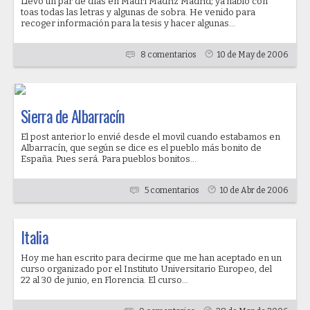
Llevo un par de días en Madrí Madriz Madrid; ya hablo con
toas todas las letras y algunas de sobra. He venido para
recoger información para la tesis y hacer algunas...
8 comentarios
10 de May de 2006
Sierra de Albarracín
El post anterior lo envié desde el movil cuando estabamos en
Albarracín, que según se dice es el pueblo más bonito de
España. Pues será. Para pueblos bonitos...
5 comentarios
10 de Abr de 2006
Italia
Hoy me han escrito para decirme que me han aceptado en un
curso organizado por el Instituto Universitario Europeo, del
22 al 30 de junio, en Florencia. El curso...