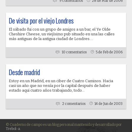
9 comentarios
28 de Mar de 2006
De visita por el viejo Londres
El sábado fui con un grupo de amigos a un bar, el Ye Olde
Cheshire Cheese, un viejísimo pub situado en una las calles
más antiguas de la antigua ciudad de Londres....
10 comentarios
5 de Feb de 2006
Desde madrid
Estoy en un Madrid, en un ciber de Cuatro Caminos. Hacia
casi un año que no venía por la capital después de haber
estado aqui cuatro años trabajando, todo...
2 comentarios
14 de Jun de 2003
© Cuaderno de campo es un blog personal mantenido y desarrollado por
Trebol-a
.