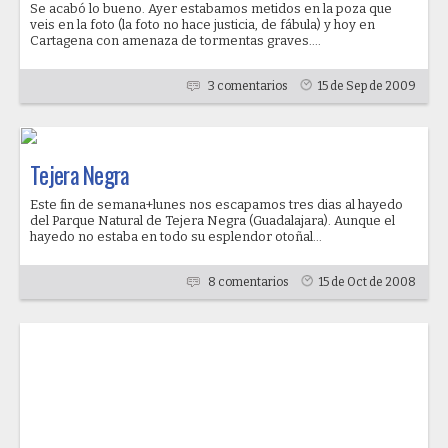
Se acabó lo bueno. Ayer estabamos metidos en la poza que
veis en la foto (la foto no hace justicia, de fábula) y hoy en
Cartagena con amenaza de tormentas graves....
3 comentarios
15 de Sep de 2009
Tejera Negra
Este fin de semana+lunes nos escapamos tres dias al hayedo
del Parque Natural de Tejera Negra (Guadalajara). Aunque el
hayedo no estaba en todo su esplendor otoñal...
8 comentarios
15 de Oct de 2008