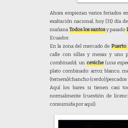
Ahora empiezan varios feriados en 
exaltación nacional, hoy (31) día 
mañana
Todos los santos
y pasado
Ecuador.
En la zona del mercado de
Puerto
calle con sillas y mesas y uno
combinado
), un
ceviche
(
una espe
plato combinado: arroz blanco, me
(ternera)/chancho (cerdo)/pescado
Aquí los bares si tienen casi t
normalmente (cuestión de licenci
consumida por aquí).