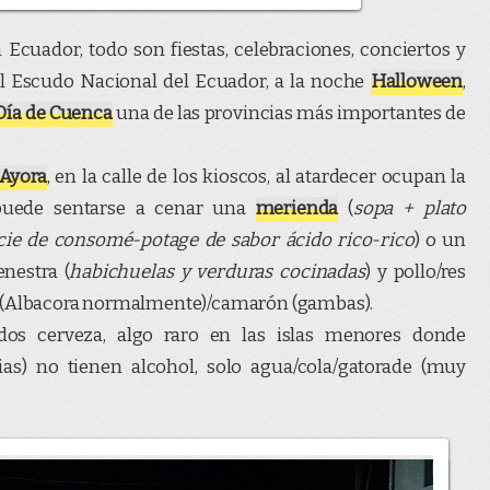
Ecuador, todo son fiestas, celebraciones, conciertos y
del Escudo Nacional del Ecuador, a la noche
Halloween
,
Día de Cuenca
una de las provincias más importantes de
 Ayora
, en la calle de los kioscos, al atardecer ocupan la
 puede sentarse a cenar una
merienda
(
sopa + plato
cie de consomé-potage de sabor ácido rico-rico
) o un
nestra (
habichuelas y verduras cocinadas
) y pollo/res
s (Albacora normalmente)/camarón (gambas).
odos cerveza, algo raro en las islas menores donde
as) no tienen alcohol, solo agua/cola/gatorade (muy