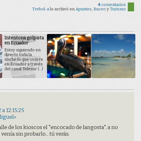
4
comentarios
Trebol-a
lo archivó en
Apuntes
,
Buceo
y
Turismo
Intentona golpista
en Ecuador
Estoy siguiendo en
directo toda la
noche lo que ocurre
en Ecuador a través
del canal Telesur (...)
a 12:15:25
Miguel»
lle de los kioscos el "encocado de langosta", a no
venía sin probarlo... tú verás.