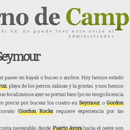
Si Vd. no puede leer esto avise al
administrador
Seymour
 si paseo en kayak o buceo o ambos. Hoy hemos estado
Cruz
, playa de los perros, salinas y la grietas, y nos hemos
que localizamos ayer se portan bien (yo no tengo licencia
n precio por bucear los cuatro en
Seymour
, o
Gordon
novato (
Gordon Rocks
requiere experiencia por las
costa navegable, desde
Puerto Ayora
hacia el oeste son