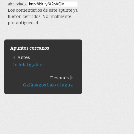
abreviada:
Los comentarios de este apunte ya
fueron cerrados. Normalmente
por antigüedad.
Apuntes cercanos
Antes
Indefatigables
Después
Galápagos bajo el agua