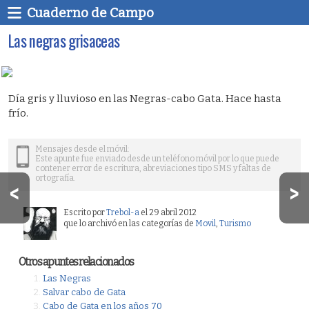
Cuaderno de Campo
Las negras grisaceas
Día gris y lluvioso en las Negras-cabo Gata. Hace hasta
frío.
Mensajes desde el móvil:
Este apunte fue enviado desde un teléfono móvil por lo que puede
contener error de escritura, abreviaciones tipo SMS y faltas de
ortografía.
Escrito por
Trebol-a
el 29 abril 2012
que lo archivó en las categorías de
Movil
,
Turismo
Otros apuntes relacionados
Las Negras
Salvar cabo de Gata
Cabo de Gata en los años 70