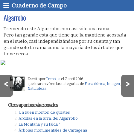
Cuaderno de Campo
Algarrobo
Tremendo este Algarrobo con casi sólo una rama.
Pero tan grande esta que tiene que la mantiene acostada
en el suelo, casi independizándose por su cuenta y tan
grande solo la rama como la mayoría de los árboles que
tiene cerca.
Escrito por
Trebol-a
el 7 abril 2016
que lo archivó en las categorías de
Flora ibérica
,
Imagen
,
Naturaleza
Otros apuntes relacionados
Un buen montón de quilates
Ardillas en la Srra. del Algarrobo
La Montaña y su falda *
Árboles monumentales de Cartagena