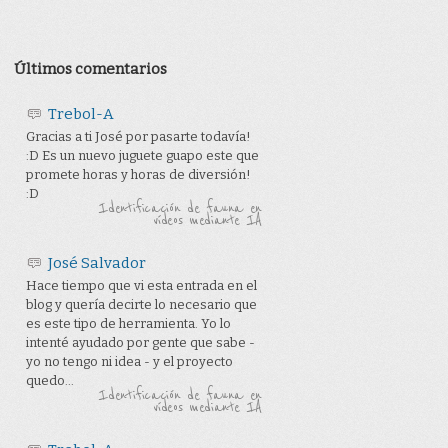
Últimos comentarios
Trebol-A
Gracias a ti José por pasarte todavía!
:D Es un nuevo juguete guapo este que
promete horas y horas de diversión!
:D
Identificación de fauna en
vídeos mediante IA
José Salvador
Hace tiempo que vi esta entrada en el
blog y quería decirte lo necesario que
es este tipo de herramienta. Yo lo
intenté ayudado por gente que sabe -
yo no tengo ni idea - y el proyecto
quedo...
Identificación de fauna en
vídeos mediante IA