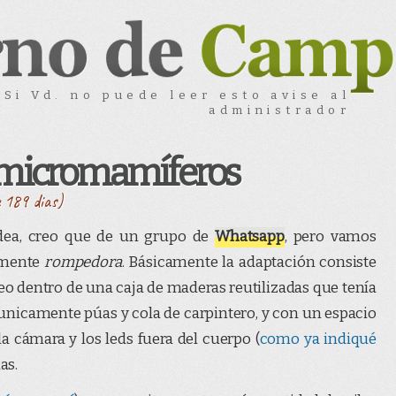
Si Vd. no puede leer esto avise al
administrador
 micromamíferos
e 189 dias)
dea, creo que de un grupo de
Whatsapp
, pero vamos
lmente
rompedora
. Básicamente la adaptación consiste
 dentro de una caja de maderas reutilizadas que tenía
, unicamente púas y cola de carpintero, y con un espacio
a cámara y los leds fuera del cuerpo (
como ya indiqué
as.