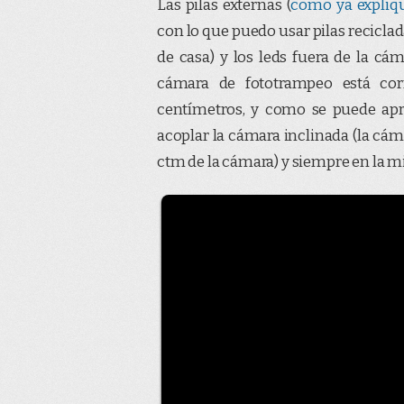
Las pilas externas (
como ya expliq
con lo que puedo usar pilas reciclada
de casa) y los leds fuera de la cám
cámara de fototrampeo está cor
centímetros, y como se puede apr
acoplar la cámara inclinada (la cám
ctm de la cámara) y siempre en la m