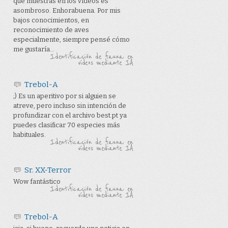
que muestras en los vídeos es
asombroso. Enhorabuena. Por mis
bajos conocimientos, en
reconocimiento de aves
especialmente, siempre pensé cómo
me gustaría...
Identificación de fauna en
vídeos mediante IA
Trebol-A
;) Es un aperitivo por si alguien se
atreve, pero incluso sin intención de
profundizar con el archivo best.pt ya
puedes clasificar 70 especies más
habituales.
Identificación de fauna en
vídeos mediante IA
Sr. XX-Terror
Wow fantástico
Identificación de fauna en
vídeos mediante IA
Trebol-A