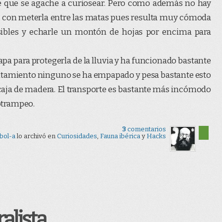
ble que se agache a curiosear. Pero como además no hay
a con meterla entre las matas pues resulta muy cómoda
esibles y echarle un montón de hojas por encima para
apa para protegerla de la lluvia y ha funcionado bastante
 tratamiento ninguno se ha empapado y pesa bastante esto
 caja de madera. El transporte es bastante más incómodo
otrampeo.
3
comentarios
bol-a
lo archivó en
Curiosidades
,
Fauna ibérica
y
Hacks
alista