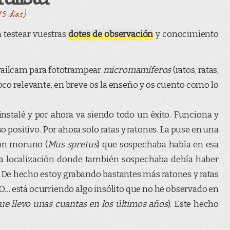
95 dias)
 testear vuestras
dotes de observación
y conocimiento
railcam para fototrampear
micromamíferos
(ratos, ratas,
poco relevante, en breve os la enseño y os cuento como lo
 instalé y por ahora va siendo todo un éxito. Funciona y
o positivo. Por ahora solo ratas y ratones. La puse en una
tón moruno (
Mus spretus
) que sospechaba había en esa
ra localización donde también sospechaba debía haber
De hecho estoy grabando bastantes más ratones y ratas
O… está ocurriendo algo insólito que no he observado en
e llevo unas cuantas en los últimos años
). Este hecho