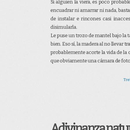
Si alguien la viera, es poco proba
encuadrar ni amarrar ni nada, bast
de instalar e rincones casi inacc
disimularla.
Le puse un trozo de mantel bajo la t
bien. Eso sí, la madera al no llevar
probablemente acorte la vida de la
que obviamente una cámara de fot
Tre
Adivinanza natur