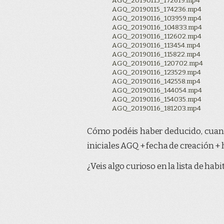
AGQ_20190115_172619.mp4
AGQ_20190115_174236.mp4
AGQ_20190116_103959.mp4
AGQ_20190116_104833.mp4
AGQ_20190116_112602.mp4
AGQ_20190116_113454.mp4
AGQ_20190116_115822.mp4
AGQ_20190116_120702.mp4
AGQ_20190116_123529.mp4
AGQ_20190116_142558.mp4
AGQ_20190116_144054.mp4
AGQ_20190116_154035.mp4
AGQ_20190116_181203.mp4
Cómo podéis haber deducido, cuan
iniciales AGQ + fecha de creación + 
¿Veis algo curioso en la lista de hab