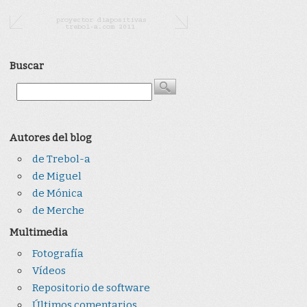
Buscar
Autores del blog
de Trebol-a
de Miguel
de Mónica
de Merche
Multimedia
Fotografía
Vídeos
Repositorio de software
Últimos comentarios