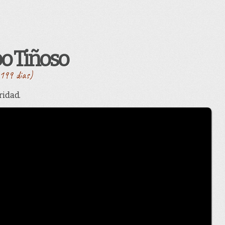
o Tiñoso
199 dias)
ridad.