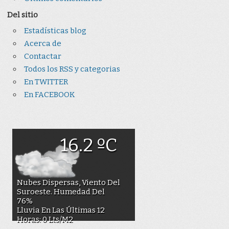
Del sitio
Estadísticas blog
Acerca de
Contactar
Todos los RSS y categorias
En TWITTER
En FACEBOOK
16.2 ºC
Nubes Dispersas, Viento Del
Suroeste. Humedad Del
76%
Lluvia En Las Últimas 12
Horas: 0 Lts/m2