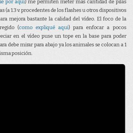
ué por aquí
) me permiten meter más cantidad de pilas
s (a 1.3 v. procedentes de los flashes u otros dispositivos
ara mejora bastante la calidad del vídeo. El foco de la
regido (
como expliqué aqui
) para enfocar a pocos
eciar en el vídeo puse un tope en la base para poder
ara debe mirar para abajo ya los animales se colocan a 1
isma posición.