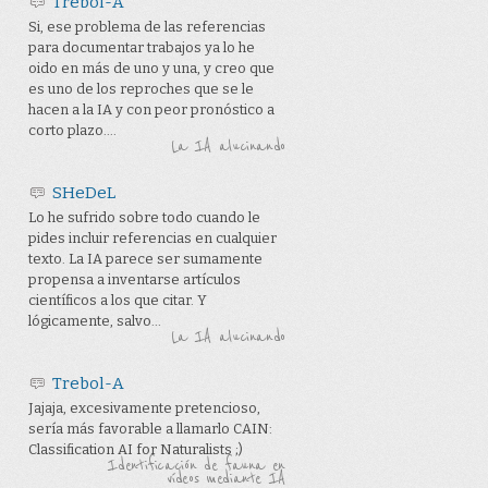
Trebol-A
Si, ese problema de las referencias
para documentar trabajos ya lo he
oido en más de uno y una, y creo que
es uno de los reproches que se le
hacen a la IA y con peor pronóstico a
corto plazo....
La IA alucinando
SHeDeL
Lo he sufrido sobre todo cuando le
pides incluir referencias en cualquier
texto. La IA parece ser sumamente
propensa a inventarse artículos
científicos a los que citar. Y
lógicamente, salvo...
La IA alucinando
Trebol-A
Jajaja, excesivamente pretencioso,
sería más favorable a llamarlo CAIN:
Classification AI for Naturalists ;)
Identificación de fauna en
vídeos mediante IA