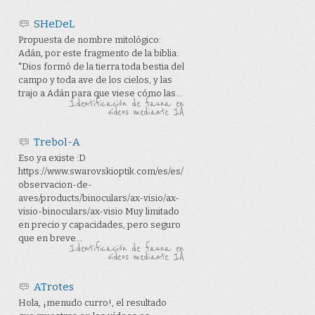
SHeDeL
Propuesta de nombre mitológico:
Adán, por este fragmento de la biblia:
"Dios formó de la tierra toda bestia del
campo y toda ave de los cielos, y las
trajo a Adán para que viese cómo las...
Identificación de fauna en
vídeos mediante IA
Trebol-A
Eso ya existe :D
https://www.swarovskioptik.com/es/es/
observacion-de-
aves/products/binoculars/ax-visio/ax-
visio-binoculars/ax-visio Muy limitado
en precio y capacidades, pero seguro
que en breve...
Identificación de fauna en
vídeos mediante IA
ATrotes
Hola, ¡menudo curro!, el resultado