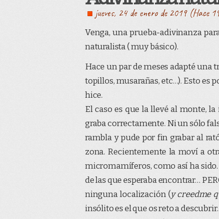
jueves, 24 de enero de 2019 (Hace 1
Venga, una prueba-adivinanza para
naturalista ( muy básico).
Hace un par de meses adapté una t
topillos, musarañas, etc…). Esto es 
hice.
El caso es que la llevé al monte, la
graba correctamente. Ni un sólo fals
rambla y pude por fin grabar al ra
zona. Recientemente la moví a ot
micromamíferos, como así ha sido. 
de las que esperaba encontrar… PER
ninguna localización (
y creedme qu
insólito es el que os reto a descubrir.