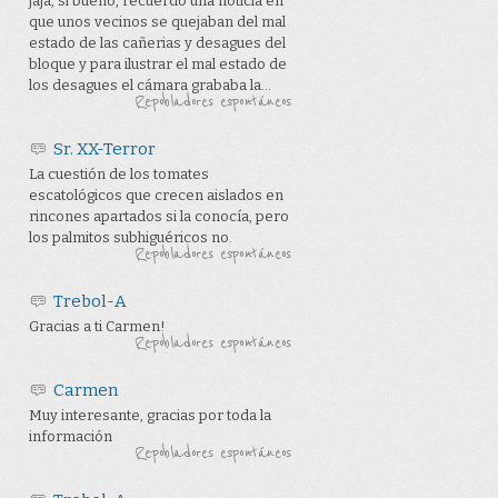
jaja, si bueno, recuerdo una noticia en
que unos vecinos se quejaban del mal
estado de las cañerias y desagues del
bloque y para ilustrar el mal estado de
los desagues el cámara grababa la...
Repobladores espontáneos
Sr. XX-Terror
La cuestión de los tomates
escatológicos que crecen aislados en
rincones apartados si la conocía, pero
los palmitos subhiguéricos no.
Repobladores espontáneos
Trebol-A
Gracias a ti Carmen!
Repobladores espontáneos
Carmen
Muy interesante, gracias por toda la
información
Repobladores espontáneos