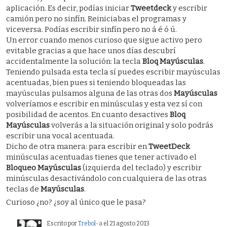
aplicación. Es decir, podías iniciar
Tweetdeck
y escribir
camión pero no sinfín. Reiniciabas el programas y
viceversa. Podías escribir sinfín pero no á é ó ú.
Un error cuando menos curioso que sigue activo pero
evitable gracias a que hace unos días descubrí
accidentalmente la solución: la tecla
Bloq Mayúsculas
.
Teniendo pulsada esta tecla sí puedes escribir mayúsculas
acentuadas, bien pues si teniendo bloqueadas las
mayúsculas pulsamos alguna de las otras dos
Mayúsculas
volveríamos e escribir en minúsculas y esta vez sí con
posibilidad de acentos. En cuanto desactives
Bloq
Mayúsculas
volverás a la situación original y solo podrás
escribir una vocal acentuada.
Dicho de otra manera: para escribir en
TweetDeck
minúsculas acentuadas tienes que tener activado el
Bloqueo Mayúsculas
(izquierda del teclado) y escribir
minúsculas desactivándolo con cualquiera de las otras
teclas de
Mayúsculas
.
Curioso ¿no? ¿soy al único que le pasa?
Escrito por
Trebol-a
el 21 agosto 2013