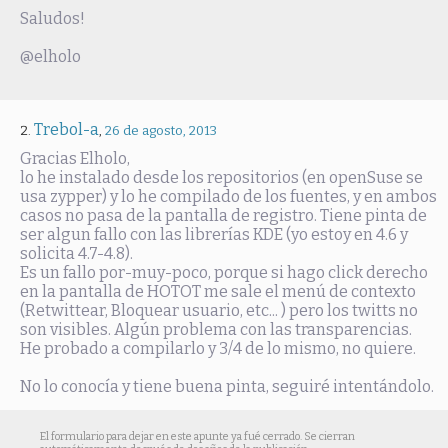
Saludos!
@elholo
Trebol-a
,
26 de agosto, 2013
Gracias Elholo,
lo he instalado desde los repositorios (en openSuse se
usa zypper) y lo he compilado de los fuentes, y en ambos
casos no pasa de la pantalla de registro. Tiene pinta de
ser algun fallo con las librerías KDE (yo estoy en 4.6 y
solicita 4.7-4.8).
Es un fallo por-muy-poco, porque si hago click derecho
en la pantalla de HOTOT me sale el menú de contexto
(Retwittear, Bloquear usuario, etc... ) pero los twitts no
son visibles. Algún problema con las transparencias.
He probado a compilarlo y 3/4 de lo mismo, no quiere.
No lo conocía y tiene buena pinta, seguiré intentándolo.
El formulario para dejar en este apunte ya fué cerrado. Se cierran