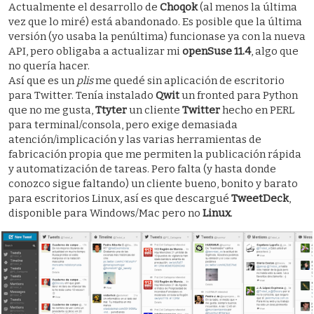
Actualmente el desarrollo de
Choqok
(al menos la última
vez que lo miré) está abandonado. Es posible que la última
versión (yo usaba la penúltima) funcionase ya con la nueva
API, pero obligaba a actualizar mi
openSuse 11.4
, algo que
no quería hacer.
Así que es un
plis
me quedé sin aplicación de escritorio
para Twitter. Tenía instalado
Qwit
un fronted para Python
que no me gusta,
Ttyter
un cliente
Twitter
hecho en PERL
para terminal/consola, pero exige demasiada
atención/implicación y las varias herramientas de
fabricación propia que me permiten la publicación rápida
y automatización de tareas. Pero falta (y hasta donde
conozco sigue faltando) un cliente bueno, bonito y barato
para escritorios Linux, así es que descargué
TweetDeck
,
disponible para Windows/Mac pero no
Linux
.