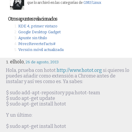
que lo archivó en las categorías de
GNU/Linux
Otros apuntes relacionados
KDE 4, primer vistazo
Google Desktop Gadget
Apunte sin título
PérezReverteFacts#
Versión móvil actualizada
elholo
,
26 de agosto, 2013
Hola, prueba con hotot
http://www.hotot.org
si quieres lo
puedes añadir como extensión a Chrome antes de
instalar y así ves como es. Ya sabes:
$ sudo add-apt-repository ppa:hotot-team
$ sudo apt-get update
$ sudo apt-get install hotot
Y un último:
$ sudo apt-get install hotot