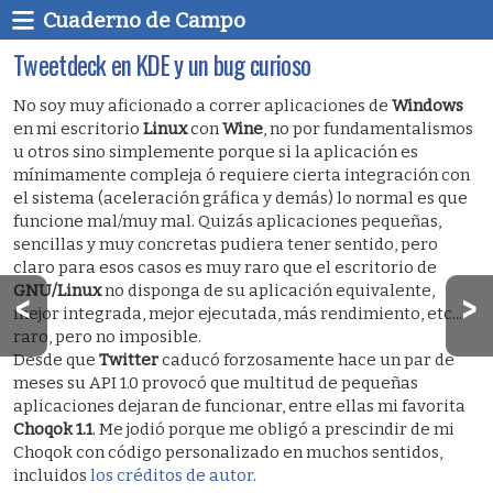
Cuaderno de Campo
Tweetdeck en KDE y un bug curioso
No soy muy aficionado a correr aplicaciones de
Windows
en mi escritorio
Linux
con
Wine
, no por fundamentalismos
u otros sino simplemente porque si la aplicación es
mínimamente compleja ó requiere cierta integración con
el sistema (aceleración gráfica y demás) lo normal es que
funcione mal/muy mal. Quizás aplicaciones pequeñas,
sencillas y muy concretas pudiera tener sentido, pero
claro para esos casos es muy raro que el escritorio de
GNU/Linux
no disponga de su aplicación equivalente,
mejor integrada, mejor ejecutada, más rendimiento, etc...
raro, pero no imposible.
Desde que
Twitter
caducó forzosamente hace un par de
meses su API 1.0 provocó que multitud de pequeñas
aplicaciones dejaran de funcionar, entre ellas mi favorita
Choqok 1.1
. Me jodió porque me obligó a prescindir de mi
Choqok con código personalizado en muchos sentidos,
incluidos
los créditos de autor
.