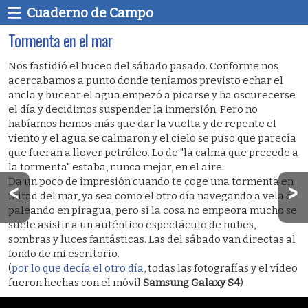
Cuaderno de Campo
Tormenta en el mar
Nos fastidió el buceo del sábado pasado. Conforme nos
acercabamos a punto donde teníamos previsto echar el
ancla y bucear el agua empezó a picarse y ha oscurecerse
el día y decidimos suspender la inmersión. Pero no
habíamos hemos más que dar la vuelta y de repente el
viento y el agua se calmaron y el cielo se puso que parecía
que fueran a llover petróleo. Lo de "la calma que precede a
la tormenta" estaba, nunca mejor, en el aire.
Da un poco de impresión cuando te coge una tormenta en
mitad del mar, ya sea como el otro día navegando a vela ó
paleando en piragua, pero si la cosa no empeora mucho se
suele asistir a un auténtico espectáculo de nubes,
sombras y luces fantásticas. Las del sábado van directas al
fondo de mi escritorio.
(
por lo que decía el otro día
, todas las fotografías y el vídeo
fueron hechas con el móvil
Samsung Galaxy S4
)