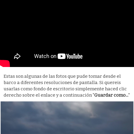
Estas son algunas de las fotos que pude tomar desde el
barco a diferentes resoluciones de pantalla. Si quereis
usarlas como fondo de escritorio simplemente haced clic
derecho sobre el enlace y a continuación "
Guardar como...
"