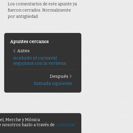
Los comentarios de este apunte ya
fueron cerrados. Normalmente
por antigüedad.
Apuntes cercanos
Antes
Acabado el carnaval
seguimos con la verbena
Después
Entrada siguiente
uel, Merche y Mónica
de nosotros hazlo a través de
contactar