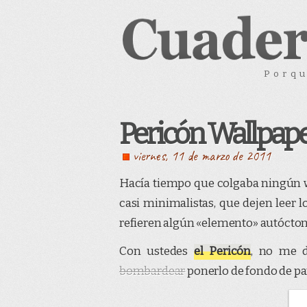
Porqu
Pericón Wallpap
viernes, 11 de marzo de 2011
Hacía tiempo que colgaba ningún wa
casi minimalistas, que dejen leer
refieren algún «elemento» autócton
Con ustedes
el Pericón
, no me 
bombardear
ponerlo de fondo de pan