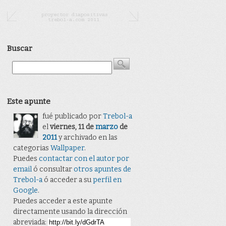
Buscar
Este apunte
fué publicado por
Trebol-a
el
viernes, 11 de
marzo
de
2011
y archivado en las
categorias
Wallpaper
.
Puedes
contactar con el autor por
email
ó consultar
otros apuntes de
Trebol-a
ó acceder a su
perfil en
Google
.
Puedes acceder a este apunte
directamente usando la dirección
abreviada: