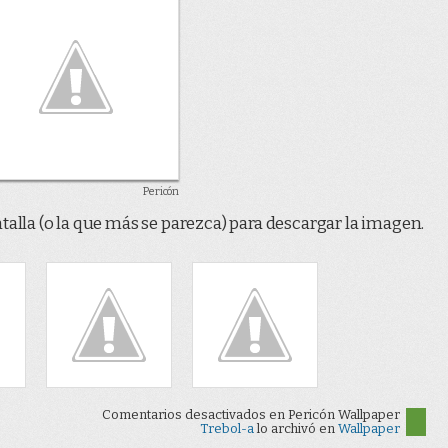
Pericón
talla (o la que más se parezca) para descargar la imagen.
Comentarios desactivados
en Pericón Wallpaper
Trebol-a
lo archivó en
Wallpaper