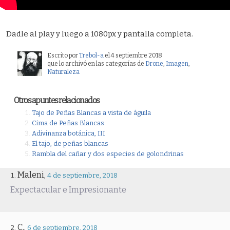
Dadle al play y luego a 1080px y pantalla completa.
Escrito por
Trebol-a
el 4 septiembre 2018
que lo archivó en las categorías de
Drone
,
Imagen
,
Naturaleza
Otros apuntes relacionados
Tajo de Peñas Blancas a vista de águila
Cima de Peñas Blancas
Adivinanza botánica, III
El tajo, de peñas blancas
Rambla del cañar y dos especies de golondrinas
Maleni
,
4 de septiembre, 2018
Expectacular e Impresionante
C.
,
6 de septiembre, 2018