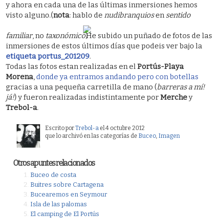
y ahora en cada una de las últimas inmersiones hemos
visto alguno.(
nota
: hablo de
nudibranquios
en
sentido
familiar
, no
taxonómico
)
He subido un puñado de fotos de las
inmersiones de estos últimos días que podeis ver bajo la
etiqueta portus_201209
.
Todas las fotos estan realizadas en el
Portús-Playa
Morena
,
donde ya entramos andando pero con botellas
gracias a una pequeña carretilla de mano (
barreras a mí!
já!
) y fueron realizadas indistintamente por
Merche
y
Trebol-a
.
Escrito por
Trebol-a
el 4 octubre 2012
que lo archivó en las categorías de
Buceo
,
Imagen
Otros apuntes relacionados
Buceo de costa
Buitres sobre Cartagena
Bucearemos en Seymour
Isla de las palomas
El camping de El Portús