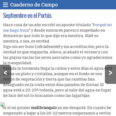
Cuaderno de Campo
Septiembre en el Portús
Hace cosa de un año escribí un apunte titulado "
Porqué no
me hago buzo
" y desde entonces parezco empeñado en
demostrar que todo lo que dije era mentira.
Nah
! es
mentira, o sea, es verdad.
Sigo sin ser buzo (
oficialmente
) y sin acreditación, pero la
verdad es que engancha. Ahora, acabado el verano y con
las playas vacias los seres asociales como yo agradecemos
la tranquilidad.
Pasada la tormenta llega la calma y estos días el agua está
hecha un plato y cristalina, aunque en el fondo se ven
restos de vegetación y tierra que las ramblas han
desaguado en la costa estos días pasados de lluvias. El
agua está a 22-23º todavía, pero al salir del agua en lugar
de huir del sol lo buscamos como las lagartijas
Ya ví mi primer
nudibranquio
ya me desquité. En cuanto he
empezado a bajar a los 20-22 metros empezamos a verlos