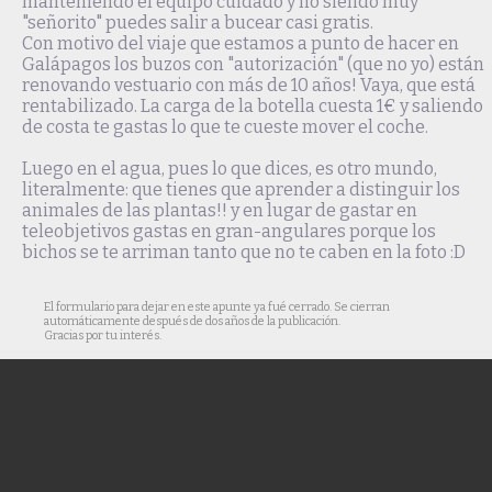
manteniendo el equipo cuidado y no siendo muy
"señorito" puedes salir a bucear casi gratis.
Con motivo del viaje que estamos a punto de hacer en
Galápagos los buzos con "autorización" (que no yo) están
renovando vestuario con más de 10 años! Vaya, que está
rentabilizado. La carga de la botella cuesta 1€ y saliendo
de costa te gastas lo que te cueste mover el coche.
Luego en el agua, pues lo que dices, es otro mundo,
literalmente: que tienes que aprender a distinguir los
animales de las plantas!! y en lugar de gastar en
teleobjetivos gastas en gran-angulares porque los
bichos se te arriman tanto que no te caben en la foto :D
El formulario para dejar en este apunte ya fué cerrado. Se cierran
automáticamente después de dos años de la publicación.
Gracias por tu interés.