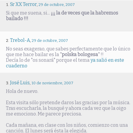
Sr XX Terror
,
29 de octubre, 2007
Si que me suena, si...
¡¡¡ la de veces que la habremos
bailado !!!
Trebol-A
,
29 de octubre, 2007
No seas exagerao, que sabes perfectamente que lo único
que me hace bailar es la "
polska bologesa
" !!
Decía lo de "os sonará" porque el tema
ya salió en este
cuaderno
José Luis
,
10 de noviembre, 2007
Hola de nuevo.
Esta visita sólo pretende daros las gracias por la música.
Tras escucharla, la busqué y ahora cada vez que la oigo
me emociono. Me parece preciosa.
Cada mañana, en clase con los niños, comienzo con una
canción. El lunes será ésta la elegida.