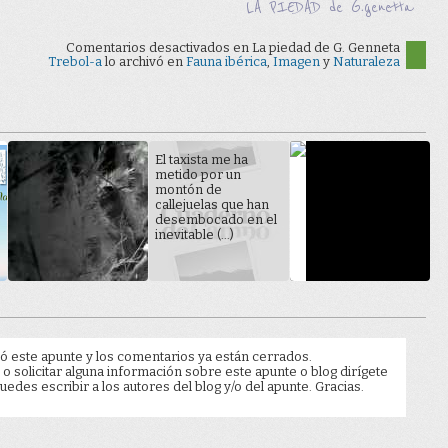
LA PIEDAD de G.genetta
Comentarios desactivados
en La piedad de G. Genneta
Trebol-a
lo archivó en
Fauna ibérica
,
Imagen
y
Naturaleza
El taxista me ha
metido por un
montón de
callejuelas que han
desembocado en el
inevitable (...)
ó este apunte y los comentarios ya están cerrados.
 o solicitar alguna información sobre este apunte o blog dirígete
edes escribir a los autores del blog y/o del apunte. Gracias.