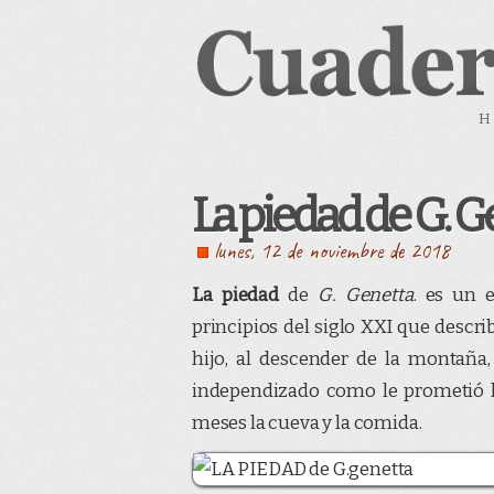
H
La piedad de G. 
lunes, 12 de noviembre de 2018
La piedad
de
G. Genetta
. es un 
principios del siglo XXI que descr
hijo, al descender de la montaña
independizado como le prometió la
meses la cueva y la comida.