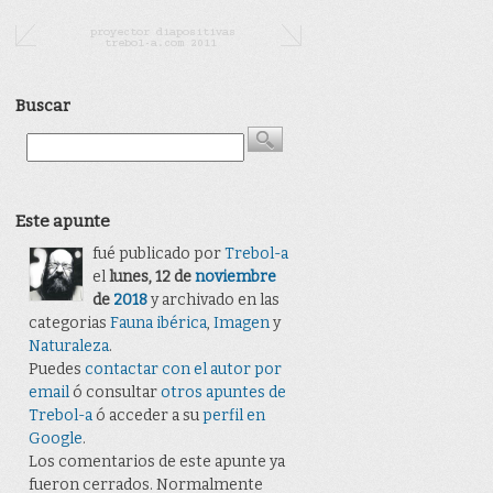
Buscar
Este apunte
fué publicado por
Trebol-a
el
lunes, 12 de
noviembre
de
2018
y archivado en las
categorias
Fauna ibérica
,
Imagen
y
Naturaleza
.
Puedes
contactar con el autor por
email
ó consultar
otros apuntes de
Trebol-a
ó acceder a su
perfil en
Google
.
Los comentarios de este apunte ya
fueron cerrados. Normalmente