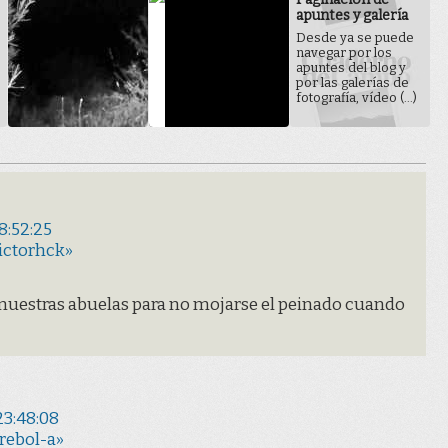
apuntes y galería
Desde ya se puede
navegar por los
apuntes del blog y
por las galerías de
fotografía, vídeo (...)
8:52:25
ictorhck»
an nuestras abuelas para no mojarse el peinado cuando
23:48:08
rebol-a»