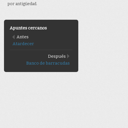
por antigüedad.
Apuntes cercanos
Antes
Atardecer
Después
Banco de barracudas