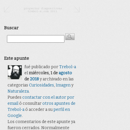
Buscar
Este apunte
fué publicado por
Trebol-a
el
miércoles, 1 de
agosto
de
2018
y archivado en las
categorias
Curiosidades
,
Imagen
y
Naturaleza
.
Puedes
contactar con el autor por
email
ó consultar
otros apuntes de
Trebol-a
ó acceder a su
perfil en
Google
.
Los comentarios de este apunte ya
fueron cerrados. Normalmente