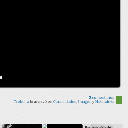
2
comentarios
Trebol-a
lo archivó en
Curiosidades
,
Imagen
y
Naturaleza
Paginación de