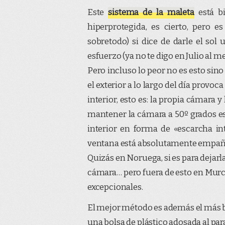
Este
sistema de la maleta
está bi
hiperprotegida, es cierto, pero 
sobretodo) si dice de darle el so
esfuerzo (ya no te digo en Julio al m
Pero incluso lo peor no es esto sino 
el exterior a lo largo del día provo
interior, esto es: la propia cámara y
mantener la cámara a 50º grados es
interior en forma de «escarcha in
ventana está absolutamente empañ
Quizás en Noruega, si es para dejarl
cámara… pero fuera de esto en Murc
excepcionales.
El mejor método es además el más b
una bolsa de plástico adosada al par