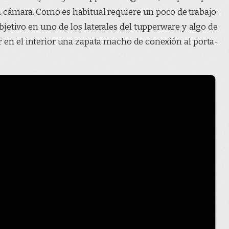
la cámara. Como es habitual requiere un poco de trabajo:
objetivo en uno de los laterales del tupperware y algo de
r en el interior una zapata macho de conexión al porta-