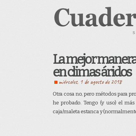
La mejor manera d
en climas áridos
miércoles, 1 de agosto de 2018
Otra cosa no, pero métodos para prot
he probado. Tengo (y uso) el más
caja/maleta estanca y (normalmente