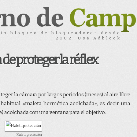
Sin bloqueo de bloqueadores desde
2002. Use Adblock
e proteger la réflex
eger la cámara por largos periodos (meses) al aire libre
 habitual «maleta hermética acolchada», es decir una
) acolchada con una ventana para el objetivo.
Maleta protección