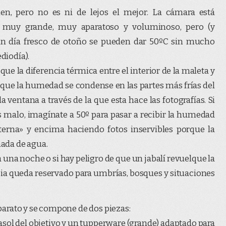
en, pero no es ni de lejos el mejor. La cámara está
es muy grande, muy aparatoso y voluminoso, pero (y
l un día fresco de otoño se pueden dar 50ºC sin mucho
ediodía).
que la diferencia térmica entre el interior de la maleta y
ca que la humedad se condense en las partes más frías del
 la ventana a través de la que esta hace las fotografías. Si
 malo, imagínate a 50º para pasar a recibir la humedad
terna» y encima haciendo fotos inservibles porque la
ada de agua.
a una noche o si hay peligro de que un jabalí revuelque la
ia queda reservado para umbrías, bosques y situaciones
arato y se compone de dos piezas:
asol del objetivo y un tupperware (grande) adaptado para