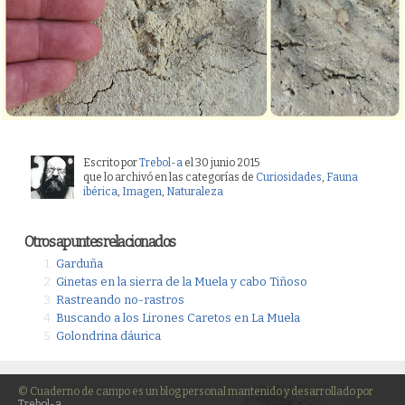
Escrito por
Trebol-a
el 30 junio 2015
que lo archivó en las categorías de
Curiosidades
,
Fauna
ibérica
,
Imagen
,
Naturaleza
Otros apuntes relacionados
Garduña
Ginetas en la sierra de la Muela y cabo Tiñoso
Rastreando no-rastros
Buscando a los Lirones Caretos en La Muela
Golondrina dáurica
© Cuaderno de campo es un blog personal mantenido y desarrollado por
Trebol-a
.