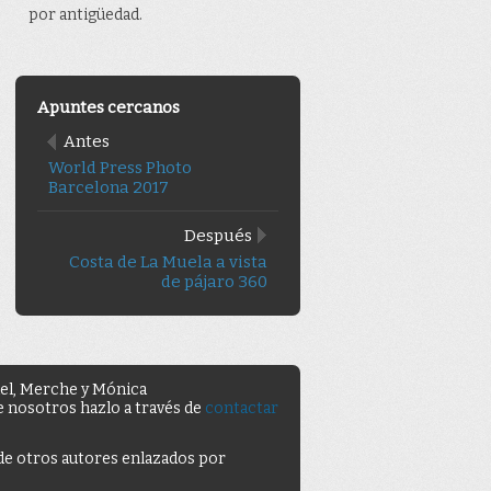
por antigüedad.
Apuntes cercanos
Antes
World Press Photo
Barcelona 2017
Después
Costa de La Muela a vista
de pájaro 360
uel, Merche y Mónica
de nosotros hazlo a través de
contactar
 de otros autores enlazados por