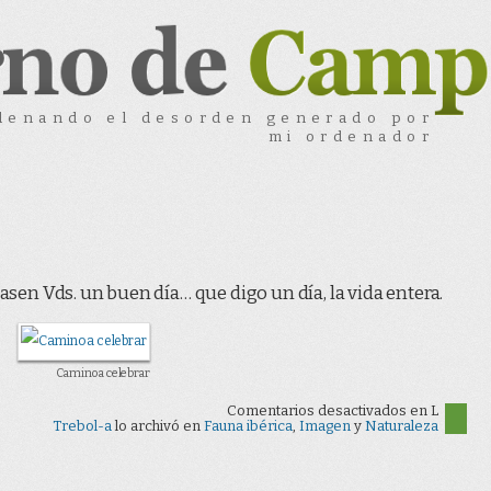
denando el desorden generado por
mi ordenador
pasen Vds. un buen día… que digo un día, la vida entera.
Camino a celebrar
Comentarios desactivados
en L
Trebol-a
lo archivó en
Fauna ibérica
,
Imagen
y
Naturaleza