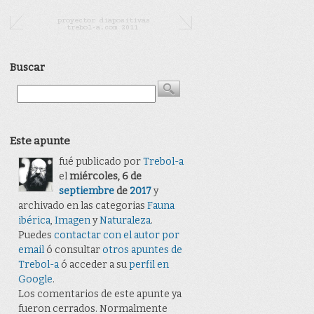
Buscar
Este apunte
fué publicado por
Trebol-a
el
miércoles, 6 de
septiembre
de
2017
y
archivado en las categorias
Fauna
ibérica
,
Imagen
y
Naturaleza
.
Puedes
contactar con el autor por
email
ó consultar
otros apuntes de
Trebol-a
ó acceder a su
perfil en
Google
.
Los comentarios de este apunte ya
fueron cerrados. Normalmente