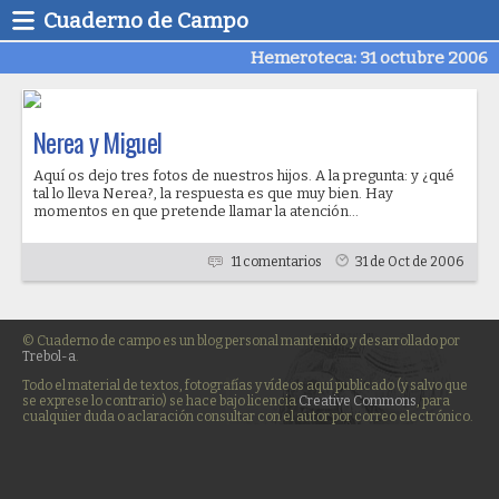
Cuaderno de Campo
Hemeroteca: 31 octubre 2006
Nerea y Miguel
Aquí os dejo tres fotos de nuestros hijos. A la pregunta: y ¿qué
tal lo lleva Nerea?, la respuesta es que muy bien. Hay
momentos en que pretende llamar la atención...
11 comentarios
31 de Oct de 2006
© Cuaderno de campo es un blog personal mantenido y desarrollado por
Trebol-a
.
Todo el material de textos, fotografías y vídeos aquí publicado (y salvo que
se exprese lo contrario) se hace bajo licencia
Creative Commons
, para
cualquier duda o aclaración consultar con el autor por correo electrónico.