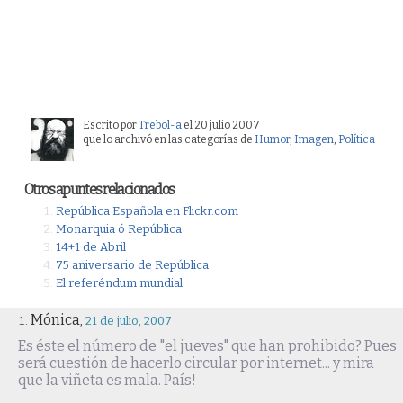
Escrito por
Trebol-a
el 20 julio 2007
que lo archivó en las categorías de
Humor
,
Imagen
,
Polí­tica
Otros apuntes relacionados
República Española en Flickr.com
Monarquia ó República
14+1 de Abril
75 aniversario de República
El referéndum mundial
Mónica
,
21 de julio, 2007
Es éste el número de "el jueves" que han prohibido? Pues
será cuestión de hacerlo circular por internet... y mira
que la viñeta es mala. País!