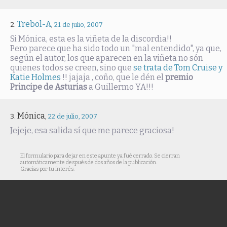
Trebol-A
,
21 de julio, 2007
Si Mónica, esta es la viñeta de la discordia!!
Pero parece que ha sido todo un "mal entendido", ya que,
según el autor, los que aparecen en la viñeta no són
quienes todos se creen, sino que
se trata de Tom Cruise y
Katie Holmes
!! jajaja , coño, que le dén el
premio
Principe de Asturias
a Guillermo YA!!!
Mónica
,
22 de julio, 2007
Jejeje, esa salida sí que me parece graciosa!
El formulario para dejar en este apunte ya fué cerrado. Se cierran
automáticamente después de dos años de la publicación.
Gracias por tu interés.