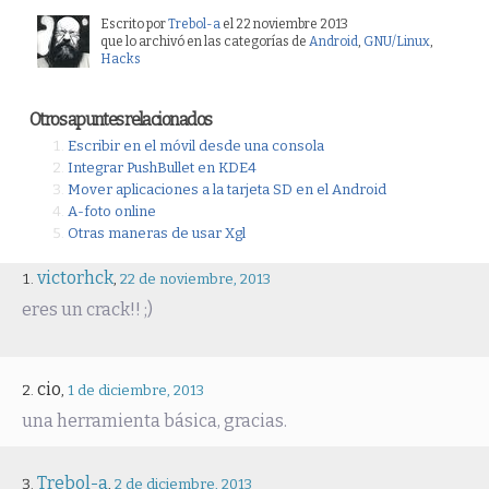
Escrito por
Trebol-a
el 22 noviembre 2013
que lo archivó en las categorías de
Android
,
GNU/Linux
,
Hacks
Otros apuntes relacionados
Escribir en el móvil desde una consola
Integrar PushBullet en KDE4
Mover aplicaciones a la tarjeta SD en el Android
A-foto online
Otras maneras de usar Xgl
victorhck
,
22 de noviembre, 2013
eres un crack!! ;)
cio
,
1 de diciembre, 2013
una herramienta básica, gracias.
Trebol-a
,
2 de diciembre, 2013