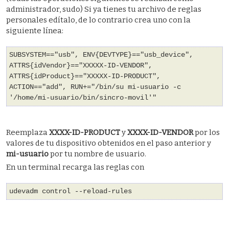
administrador, sudo) Si ya tienes tu archivo de reglas
personales edítalo, de lo contrario crea uno con la
siguiente línea:
SUBSYSTEM=="usb", ENV{DEVTYPE}=="usb_device",
ATTRS{idVendor}=="XXXXX-ID-VENDOR",
ATTRS{idProduct}=="XXXXX-ID-PRODUCT",
ACTION=="add", RUN+="/bin/su mi-usuario -c
'/home/mi-usuario/bin/sincro-movil'"
Reemplaza
XXXX-ID-PRODUCT
y
XXXX-ID-VENDOR
por los
valores de tu dispositivo obtenidos en el paso anterior y
mi-usuario
por tu nombre de usuario.
En un terminal recarga las reglas con
udevadm control --reload-rules