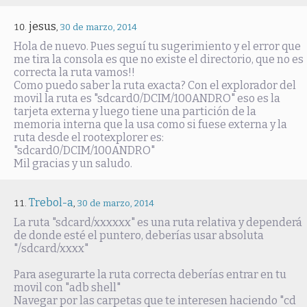
jesus
,
30 de marzo, 2014
Hola de nuevo. Pues seguí tu sugerimiento y el error que
me tira la consola es que no existe el directorio, que no es
correcta la ruta vamos!!
Como puedo saber la ruta exacta? Con el explorador del
movil la ruta es "sdcard0/DCIM/100ANDRO" eso es la
tarjeta externa y luego tiene una partición de la
memoria interna que la usa como si fuese externa y la
ruta desde el rootexplorer es:
"sdcard0/DCIM/100ANDRO"
Mil gracias y un saludo.
Trebol-a
,
30 de marzo, 2014
La ruta "sdcard/xxxxxx" es una ruta relativa y dependerá
de donde esté el puntero, deberías usar absoluta
"/sdcard/xxxx"
Para asegurarte la ruta correcta deberías entrar en tu
movil con "adb shell"
Navegar por las carpetas que te interesen haciendo "cd