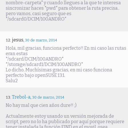
nombre-carpeta" y cuando llegues a la que te interesa
sincronizar haces "pwd" para obtener la ruta precisa..
pero vamos, casi seguro que es
"/sdcard0/DCIM/100ANDRO"
jesus
,
30 de marzo, 2014
Hola, mil gracias, funciona perfecto!! En mi caso las rutas
eran estas
"/sdcard/DCIM/100ANDRO"
"/storage/sdcard1/DCIM/100ANDRO"
Lo dicho, Muchísimas gracias, en mi caso funciona
perfecto bajo openSUSE 13.1.
Salu2
Trebol-a
,
30 de marzo, 2014
No hay mal que cien años dure!! ;)
Actualmente estoy usando un versión mejorada de
script, pero no lo ha publicado por aquí porque requiere
tener instalada la función FIND en el movil, osea