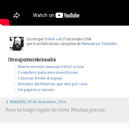
Escrito por
Trebol-a
el 29 diciembre 2014
que lo archivó en las categorías de
Naturaleza
,
Tutoriales
Otros apuntes relacionados
Nueva versión camaras.trebol-a.com
Comedero para aves insectívoras
Cotorras frente al espejo
Retratos del Petirrojo que vive por casa
De pájaros y ratones
manuti
,
29 de diciembre, 2014
Pues ya tengo regalo de reyes. Muchas gracias.