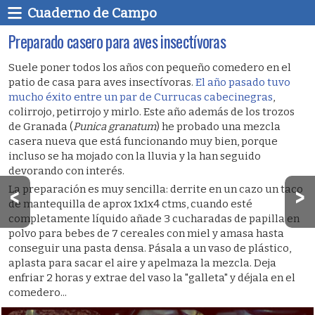
Cuaderno de Campo
Preparado casero para aves insectívoras
Suele poner todos los años con pequeño comedero en el
patio de casa para aves insectívoras.
El año pasado tuvo
mucho éxito entre un par de Currucas cabecinegras
,
colirrojo, petirrojo y mirlo. Este año además de los trozos
de Granada (
Punica granatum
) he probado una mezcla
casera nueva que está funcionando muy bien, porque
incluso se ha mojado con la lluvia y la han seguido
devorando con interés.
La preparación es muy sencilla: derrite en un cazo un taco
de mantequilla de aprox 1x1x4 ctms, cuando esté
completamente líquido añade 3 cucharadas de papilla en
polvo para bebes de 7 cereales con miel y amasa hasta
conseguir una pasta densa. Pásala a un vaso de plástico,
aplasta para sacar el aire y apelmaza la mezcla. Deja
enfriar 2 horas y extrae del vaso la "galleta" y déjala en el
comedero...