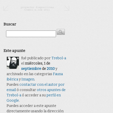
Buscar
Este apunte
fué publicado por
Trebol-a
el
miércoles, 1 de
septiembre
de
2010
y
archivado en las categorias
Fauna
ibérica
y
Imagen
.
Puedes
contactar con el autor por
email
ó consultar
otros apuntes de
Trebol-a
ó acceder a su
perfil en
Google
.
Puedes acceder a este apunte
directamente usando la dirección