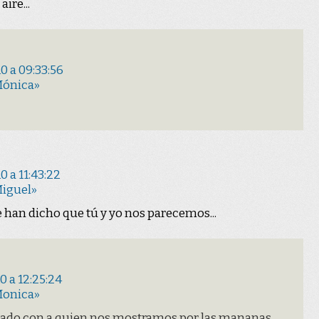
ire...
0 a 09:33:56
Mónica»
 a 11:43:22
Miguel»
e han dicho que tú y yo nos parecemos...
 a 12:25:24
Monica»
dado con a quien nos mostramos por las mananas,