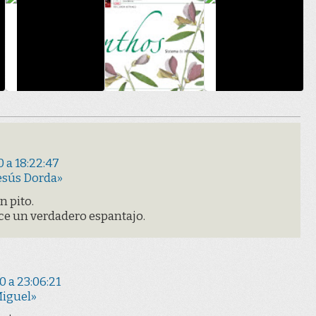
 a 18:22:47
esús Dorda»
n pito.
ce un verdadero espantajo.
 a 23:06:21
Miguel»