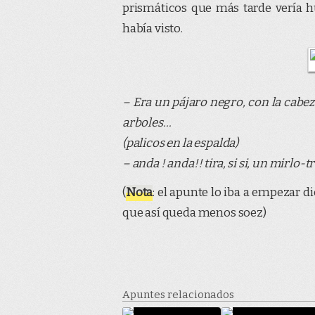
prismáticos que más tarde vería hu
había visto.
– Era un pájaro negro, con la cabez
arboles…
(palicos en la espalda)
– anda ! anda!! tira, si si, un mirlo
(
Nota
: el apunte lo iba a empezar d
que así queda menos soez)
Apuntes relacionados