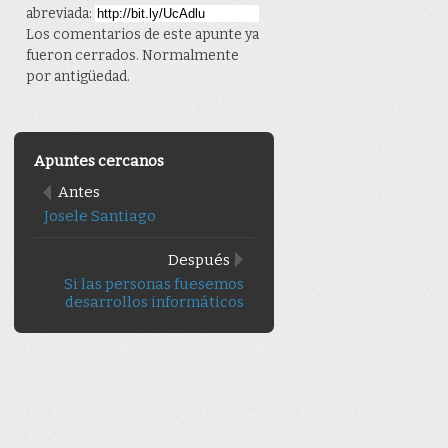
abreviada:
Los comentarios de este apunte ya
fueron cerrados. Normalmente
por antigüedad.
Apuntes cercanos
Antes
Josele Santiago
Después
Si las personas fuesemos
desarrollos informáticos