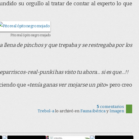
ndido su orgullo al tratar de contar al experto lo que
Pito real ó pito negro mojado
a llena de pinchos y que trepaba y se restregaba por los
-treparriscos-real-punki has visto tu ahora… si es que…!!
iciendo que «
tenía ganas ver mojarse un pito
» pero creo
5
comentarios
Trebol-a
lo archivó en
Fauna ibérica
y
Imagen