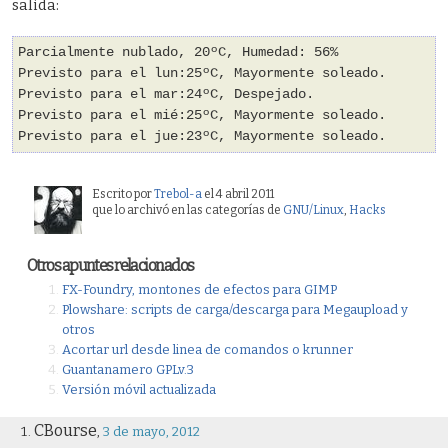
salida:
Parcialmente nublado, 20ºC, Humedad: 56%
Previsto para el lun:25ºC, Mayormente soleado.
Previsto para el mar:24ºC, Despejado.
Previsto para el mié:25ºC, Mayormente soleado.
Previsto para el jue:23ºC, Mayormente soleado.
Escrito por
Trebol-a
el 4 abril 2011
que lo archivó en las categorías de
GNU/Linux
,
Hacks
Otros apuntes relacionados
FX-Foundry, montones de efectos para GIMP
Plowshare: scripts de carga/descarga para Megaupload y
otros
Acortar url desde linea de comandos o krunner
Guantanamero GPLv.3
Versión móvil actualizada
CBourse
,
3 de mayo, 2012