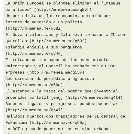
La Unión Europea se plantea eliminar el 'Erasmus
para todos' (http://m.menea.me/q59f)
Un periodista de Intereconomía, detenido por
intento de agresión a un policía
(http://m.menea.me/q58i)
El Govern valenciano y Calatrava amenazan a IU con
querellas (http://m.menea.me/q53f)
Islandia enjaula a sus banqueros
(http://m.menea.me/q54k)
El retraso en los pagos de los ayuntamientos
valencianos y el Consell ha acabado con 60.000
empresas (http://m.menea.me/q55y)
Cae director de periódico progresista
(http://m.menea.me/q56g)
El ascenso y la caída del hombre que inventó el
ordenador portátil [eng] (http://m.menea.me/q4t4)
Badenes ilegales y peligrosos: puedes denunciar
(http://m.menea.me/q54l)
Hallados muertos dos trabajadores de la central de
Fukushima (http://m.menea.me/q55a)
La DGT no puede poner multas en vías urbanas