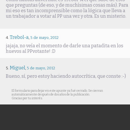
que preguntas (de eso, y de muchísimas cosas más). Para
mi eso es tan incomprensible como la lógica que lleva a
un trabajador a votar al PP una vez y otra. Es un misterio.
Trebol-a
,
5 de mayo, 2012
jajaja, no veía el momento de darle una patadita en los
huevos al PPvotante! :D
Miguel
,
5 de mayo, 2012
Bueno, sí, pero estoy haciendo autocrítica, que conste :-)
El formulario para dejar en este apunte ya fué cerrado. Se cierran
automáticamente después de dos años de la publicación.
Gracias por tu interés.