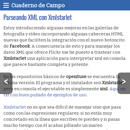
Cuaderno de Campo
Parseando XML con Xmlstarlet
Estoy introduciendo algunas mejoras en las galerías de
fotografía y vídeo incorporando algunas cabeceras HTML
nuevas que faciliten la integración con el nuevo botoncito
de
Facebook
. A consecuencia de esto y para manejar los
datos XML que ofrece Flickr me he puesto a trastear con
Xmlstarlet
una aplicación para interpretar xml en consola
que parece bastante completa y potente.
En los repositorios básicos de
openSuse
se encuentra la
última versión. El programa y el instalador son
Xmlstarlet
pero en consola el ejecutable es simplemente
xml
.
Aqui un
txt con buen puñado de ejemplos de uso
.
Xmlstarlet
no es que sea dificil de manejar sino que pasa
como con las expresiones regulares: si no estás muy
concretado en la línea que escribes te pierdes y si pasas
mucho tiempo con él acabas pillando un mareo