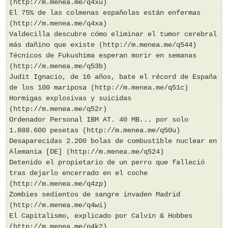
(http://m.menea.me/q4xu)
El 75% de las colmenas españolas están enfermas
(http://m.menea.me/q4xa)
Valdecilla descubre cómo eliminar el tumor cerebral
más dañino que existe (http://m.menea.me/q544)
Técnicos de Fukushima esperan morir en semanas
(http://m.menea.me/q53b)
Judit Ignacio, de 16 años, bate el récord de España
de los 100 mariposa (http://m.menea.me/q51c)
Hormigas explosivas y suicidas
(http://m.menea.me/q52r)
Ordenador Personal IBM AT. 40 MB... por solo
1.888.600 pesetas (http://m.menea.me/q50u)
Desaparecidas 2.200 bolas de combustible nuclear en
Alemania [DE] (http://m.menea.me/q524)
Detenido el propietario de un perro que falleció
tras dejarlo encerrado en el coche
(http://m.menea.me/q4zp)
Zombies sedientos de sangre invaden Madrid
(http://m.menea.me/q4wi)
El Capitalismo, explicado por Calvin & Hobbes
(http://m.menea.me/q4k2)