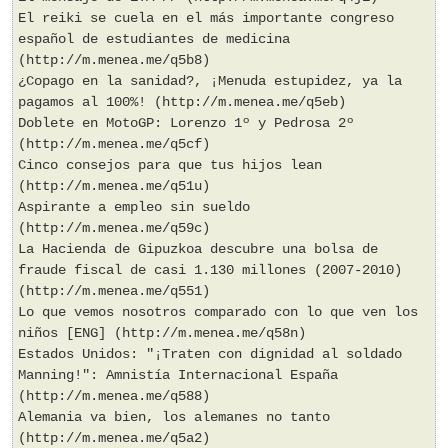
El reiki se cuela en el más importante congreso
español de estudiantes de medicina
(http://m.menea.me/q5b8)
¿Copago en la sanidad?, ¡Menuda estupidez, ya la
pagamos al 100%! (http://m.menea.me/q5eb)
Doblete en MotoGP: Lorenzo 1º y Pedrosa 2º
(http://m.menea.me/q5cf)
Cinco consejos para que tus hijos lean
(http://m.menea.me/q51u)
Aspirante a empleo sin sueldo
(http://m.menea.me/q59c)
La Hacienda de Gipuzkoa descubre una bolsa de
fraude fiscal de casi 1.130 millones (2007-2010)
(http://m.menea.me/q551)
Lo que vemos nosotros comparado con lo que ven los
niños [ENG] (http://m.menea.me/q58n)
Estados Unidos: "¡Traten con dignidad al soldado
Manning!": Amnistía Internacional España
(http://m.menea.me/q588)
Alemania va bien, los alemanes no tanto
(http://m.menea.me/q5a2)