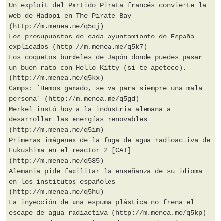
Un exploit del Partido Pirata francés convierte la
web de Hadopi en The Pirate Bay
(http://m.menea.me/q5cj)
Los presupuestos de cada ayuntamiento de España
explicados (http://m.menea.me/q5k7)
Los coquetos burdeles de Japón donde puedes pasar
un buen rato con Hello Kitty (si te apetece).
(http://m.menea.me/q5kx)
Camps: ´Hemos ganado, se va para siempre una mala
persona´ (http://m.menea.me/q5gd)
Merkel instó hoy a la industria alemana a
desarrollar las energías renovables
(http://m.menea.me/q5im)
Primeras imágenes de la fuga de agua radioactiva de
Fukushima en el reactor 2 [CAT]
(http://m.menea.me/q585)
Alemania pide facilitar la enseñanza de su idioma
en los institutos españoles
(http://m.menea.me/q5hu)
La inyección de una espuma plástica no frena el
escape de agua radiactiva (http://m.menea.me/q5kp)