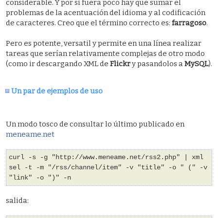
considerable. Y por si fuera poco hay que sumar el
problemas de la acentuación del idioma y al codificación
de caracteres. Creo que el término correcto es:
farragoso
.
Pero es potente, versatil y permite en una línea realizar
tareas que serían relativamente complejas de otro modo
(como ir descargando XML de
Flickr
y pasandolos a
MySQL
).
Un par de ejemplos de uso
Un modo tosco de consultar lo último publicado en
meneame.net
curl -s -g "http://www.meneame.net/rss2.php" | xml
sel -t -m "/rss/channel/item" -v "title" -o " (" -v
"link" -o ")" -n
salida: