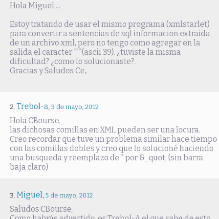
Hola Miguel....
Estoy tratando de usar el mismo programa (xmlstarlet)
para convertir a sentencias de sql informacion extraida
de un archivo xml, pero no tengo como agregar en la
salida el caracter "'"(ascii 39). ¿tuviste la misma
dificultad? ¿como lo solucionaste?.
Gracias y Saludos Ce,.
Trebol-a
,
3 de mayo, 2012
Hola CBourse,
las dichosas comillas en XML pueden ser una locura.
Creo recordar que tuve un problema similar hace tiempo
con las comillas dobles y creo que lo solucioné haciendo
una busqueda y reemplazo de " por &_quot; (sin barra
baja claro)
Miguel
,
5 de mayo, 2012
Saludos CBourse,
Como habrás advertido, es Trebol-A el que sabe de esto