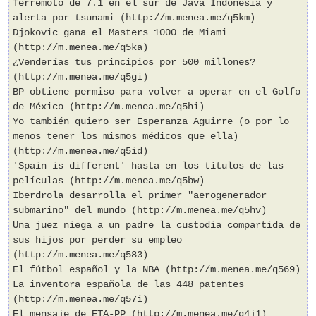
Terremoto de 7.1 en el sur de Java Indonesia y
alerta por tsunami (http://m.menea.me/q5km)
Djokovic gana el Masters 1000 de Miami
(http://m.menea.me/q5ka)
¿Venderías tus principios por 500 millones?
(http://m.menea.me/q5gi)
BP obtiene permiso para volver a operar en el Golfo
de México (http://m.menea.me/q5hi)
Yo también quiero ser Esperanza Aguirre (o por lo
menos tener los mismos médicos que ella)
(http://m.menea.me/q5id)
'Spain is different' hasta en los títulos de las
películas (http://m.menea.me/q5bw)
Iberdrola desarrolla el primer "aerogenerador
submarino" del mundo (http://m.menea.me/q5hv)
Una juez niega a un padre la custodia compartida de
sus hijos por perder su empleo
(http://m.menea.me/q583)
El fútbol español y la NBA (http://m.menea.me/q569)
La inventora española de las 448 patentes
(http://m.menea.me/q57i)
El mensaje de ETA-PP (http://m.menea.me/q4j1)