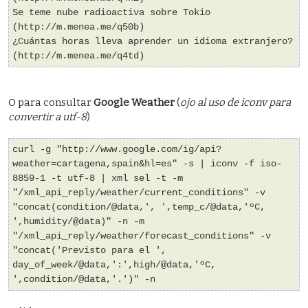
Se teme nube radioactiva sobre Tokio
(http://m.menea.me/q50b)
¿Cuántas horas lleva aprender un idioma extranjero?
(http://m.menea.me/q4td)
O para consultar
Google Weather
(
ojo al uso de iconv para
convertir a utf-8
)
curl -g "http://www.google.com/ig/api?
weather=cartagena,spain&hl=es" -s | iconv -f iso-
8859-1 -t utf-8 | xml sel -t -m
"/xml_api_reply/weather/current_conditions" -v
"concat(condition/@data,', ',temp_c/@data,'ºC,
',humidity/@data)" -n -m
"/xml_api_reply/weather/forecast_conditions" -v
"concat('Previsto para el ',
day_of_week/@data,':',high/@data,'ºC,
',condition/@data,'.')" -n