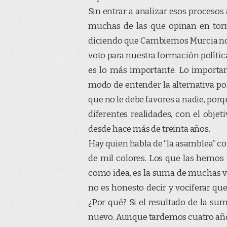
Sin entrar a analizar esos proceso
muchas de las que opinan en torn
diciendo que Cambiemos Murcia no a
voto para nuestra formación política
es lo más importante. Lo importa
modo de entender la alternativa po
que no le debe favores a nadie, porq
diferentes realidades, con el obje
desde hace más de treinta años.
Hay quien habla de “la asamblea”
co
de mil colores. Los que las hemos
como idea, es la suma de muchas va
no es honesto decir y vociferar que
¿Por qué? Si el resultado de la sum
nuevo. Aunque tardemos cuatro año