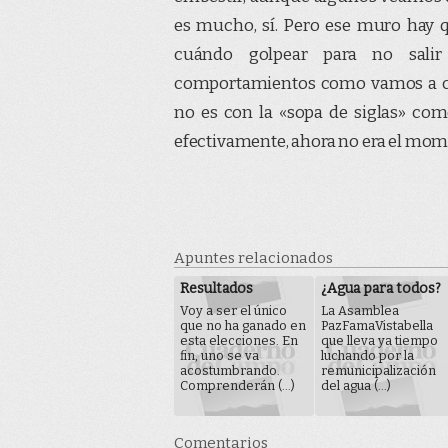
es mucho, sí. Pero ese muro hay qu
cuándo golpear para no sali
comportamientos como vamos a co
no es con la «sopa de siglas» co
efectivamente, ahora no era el mom
Apuntes relacionados
Resultados
¿Agua para todos?
Voy a ser el único
La Asamblea
que no ha ganado en
PazFamaVistabella
esta elecciones. En
que lleva ya tiempo
fin, uno se va
luchando por la
acostumbrando.
remunicipalización
Comprenderán (...)
del agua (...)
Comentarios