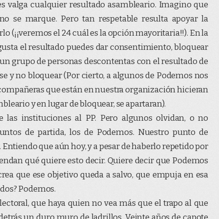
s valga cualquier resultado asambleario. Imagino que
no se marque. Pero tan respetable resulta apoyar la
o (¡¡veremos el 24 cuál es la opción mayoritaria!!). En la
gusta el resultado puedes dar consentimiento, bloquear
un grupo de personas descontentas con el resultado de
e y no bloquear (Por cierto, a algunos de Podemos nos
compañeras que están en nuestra organización hicieran
leario y en lugar de bloquear, se apartaran).
 las instituciones al PP. Pero algunos olvidan, o no
untos de partida, los de Podemos. Nuestro punto de
. Entiendo que aún hoy, y a pesar de haberlo repetido por
iendan qué quiere esto decir. Quiere decir que Podemos
crea que ese objetivo queda a salvo, que empuja en esa
ados? Podemos.
electoral, que haya quien no vea más que el trapo al que
trás un duro muro de ladrillos. Veinte años de capote