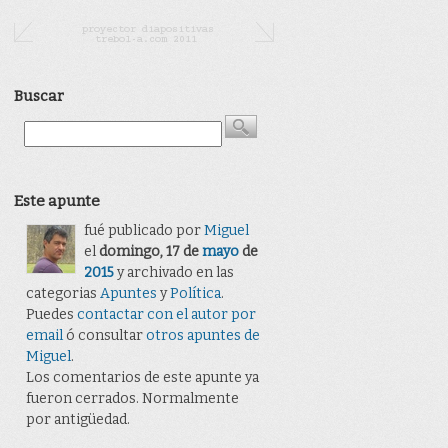
Buscar
Este apunte
fué publicado por
Miguel
el
domingo, 17 de
mayo
de
2015
y archivado en las
categorias
Apuntes
y
Polí­tica
.
Puedes
contactar con el autor por
email
ó consultar
otros apuntes de
Miguel
.
Los comentarios de este apunte ya
fueron cerrados. Normalmente
por antigüedad.