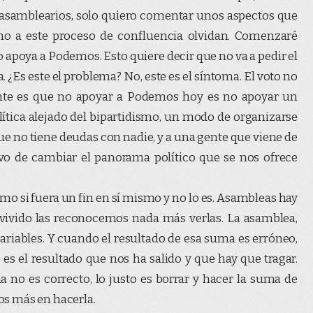
s asamblearios, solo quiero comentar unos aspectos que
o a este proceso de confluencia olvidan. Comenzaré
poya a Podemos. Esto quiere decir que no va a pedir el
. ¿Es este el problema? No, este es el síntoma. El voto no
nte es que no apoyar a Podemos hoy es no apoyar un
lítica alejado del bipartidismo, un modo de organizarse
ue no tiene deudas con nadie, y a una gente que viene de
tivo de cambiar el panorama político que se nos ofrece
mo si fuera un fin en sí mismo y no lo es. Asambleas hay
 vivido las reconocemos nada más verlas. La asamblea,
riables. Y cuando el resultado de esa suma es erróneo,
 es el resultado que nos ha salido y que hay que tragar.
a no es correcto, lo justo es borrar y hacer la suma de
s más en hacerla.