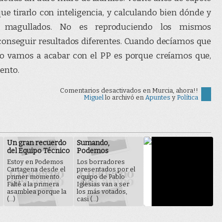
e tirarlo con inteligencia, y calculando bien dónde y
r magullados. No es reproduciendo los mismos
nseguir resultados diferentes. Cuando decíamos que
mo vamos a acabar con el PP es porque creíamos que,
ento.
Comentarios desactivados
en Murcia, ahora!!
Miguel
lo archivó en
Apuntes
y
Polí­tica
Un gran recuerdo
Sumando,
del Equipo Técnico
Podemos
Estoy en Podemos
Los borradores
Cartagena desde el
presentados por el
primer momento.
equipo de Pablo
Falté a la primera
Iglesias van a ser
asamblea porque la
los más votados,
(...)
casi (...)