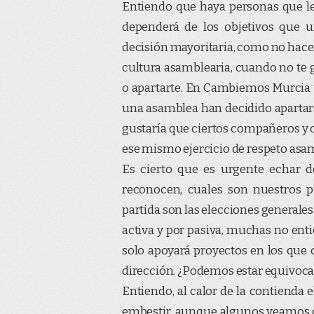
Entiendo que haya personas que le
dependerá de los objetivos que u
decisión mayoritaria, como no hacerl
cultura asamblearia, cuando no te 
o apartarte. En Cambiemos Murcia 
una asamblea han decidido apartars
gustaría que ciertos compañeros y 
ese mismo ejercicio de respeto asamb
Es cierto que es urgente echar de
reconocen, cuales son nuestros p
partida son las elecciones generales
activa y por pasiva, muchas no ent
solo apoyará proyectos en los que 
dirección. ¿Podemos estar equivoc
Entiendo, al calor de la contienda 
embestir, aunque algunos veamos de