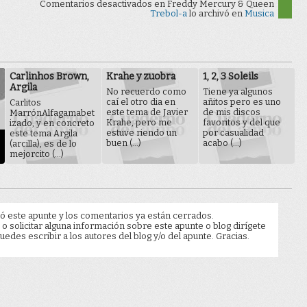
Comentarios desactivados
en Freddy Mercury & Queen
Trebol-a
lo archivó en
Musica
Carlinhos Brown,
Krahe y zuobra
1, 2, 3 Soleils
Argila
No recuerdo como
Tiene ya algunos
caí el otro dia en
añitos pero es uno
Carlitos
este tema de Javier
de mis discos
MarrónAlfagamabet
Krahe, pero me
favoritos y del que
izado, y en concreto
estuve riendo un
por casualidad
este tema Argila
buen (...)
acabo (...)
(arcilla), es de lo
mejorcito (...)
ó este apunte y los comentarios ya están cerrados.
 o solicitar alguna información sobre este apunte o blog dirígete
edes escribir a los autores del blog y/o del apunte. Gracias.