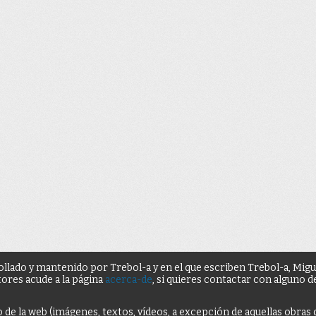
ollado y mantenido por Trebol-a y en el que escriben Trebol-a, Mig
tores acude a la página
acerca-de
, si quieres contactar con alguno 
o de la web (imágenes, textos, vídeos, a excepción de aquellas obras