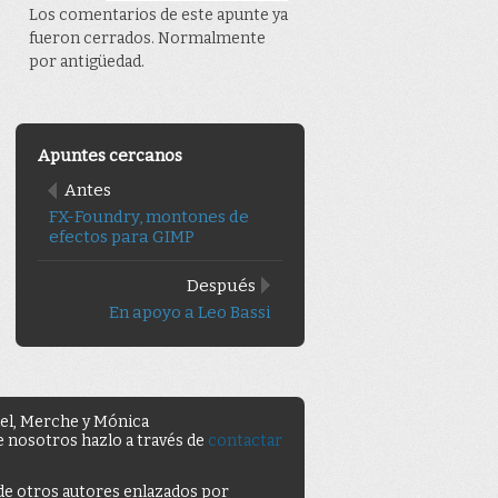
Los comentarios de este apunte ya
fueron cerrados. Normalmente
por antigüedad.
Apuntes cercanos
Antes
FX-Foundry, montones de
efectos para GIMP
Después
En apoyo a Leo Bassi
uel, Merche y Mónica
de nosotros hazlo a través de
contactar
 de otros autores enlazados por