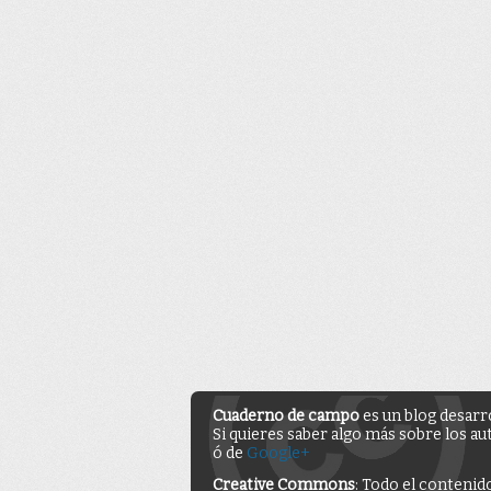
Cuaderno de campo
es un blog desarr
Si quieres saber algo más sobre los au
ó de
Google+
Creative Commons
: Todo el contenid