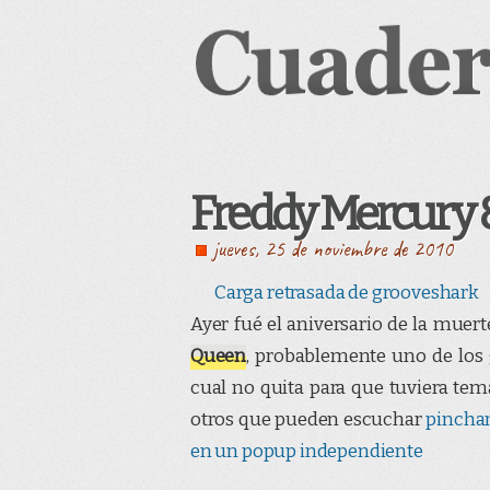
Freddy Mercury
jueves, 25 de noviembre de 2010
Carga retrasada de grooveshark
Ayer fué el aniversario de la muer
Queen
, probablemente uno de los
cual no quita para que tuviera te
otros que pueden escuchar
pinchan
en un popup independiente