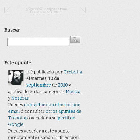
Buscar
Este apunte
fué publicado por
Trebol-a
el
viernes, 10 de
septiembre
de
2010
y
archivado en las categorias
Musica
y
Noticias
.
Puedes
contactar con el autor por
email
ó consultar
otros apuntes de
Trebol-a
ó acceder a su
perfil en
Google
.
Puedes acceder a este apunte
directamente usando la dirección