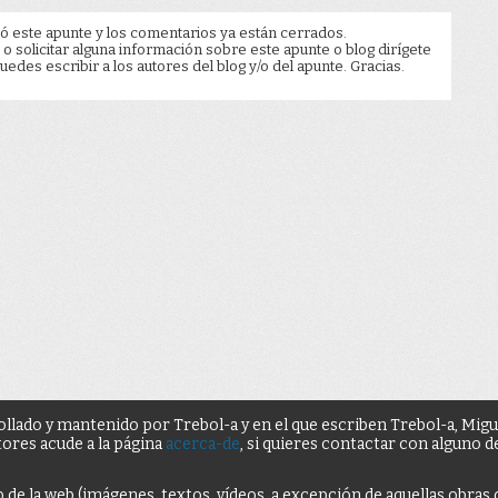
ó este apunte y los comentarios ya están cerrados.
 o solicitar alguna información sobre este apunte o blog dirígete
edes escribir a los autores del blog y/o del apunte. Gracias.
ollado y mantenido por Trebol-a y en el que escriben Trebol-a, Mig
tores acude a la página
acerca-de
, si quieres contactar con alguno 
o de la web (imágenes, textos, vídeos, a excepción de aquellas obras