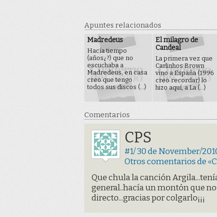
Apuntes relacionados
Madredeus
El milagro de
Candeal
Hacía tiempo
(años¿?) que no
La primera vez que
escuchaba a
Carlinhos Brown
Madredeus, en casa
vino a España (1996
creo que tengo
creo recordar) lo
todos sus discos (...)
hizo aquí, a La (...)
Comentarios
CPS
#1/ 30 de November/2010
Otros comentarios de «
Que chula la canción Argila...ten
general..hacía un montón que no 
directo...gracias por colgarlo¡¡¡