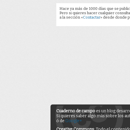
Hace ya más de 1000 días que se public
Pero si quieres hacer cualquier consulta
a la sección «
Contactar
» desde donde pu
Cuaderno de campo
es un blog desarr
Si quieres saber algo más sobre los au
ó de
Google+
Creative Commons
: Todo el contenid