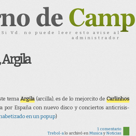
Si Vd. no puede leer esto avise al
administrador
 Argila
este tema
Argila
(arcilla), es de lo mejorcito de
Carlinhos
a por España con nuevo disco y conciertos anticrisis-
gamabetizado en un popup
)
1 comentario
Trebol-a
lo archivó en
Musica
y
Noticias