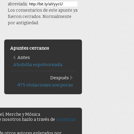
abreviada:
Los comentarios de este apunte ya
fueron cerrados. Normalmente
por antigüedad.
Apuntes cercanos
Antes
Abubilla espolvoreada
Después
475 violaciones son pocas
uel, Merche y Mónica
de nosotros hazlo a través de
contactar
 de otros autores enlazados por