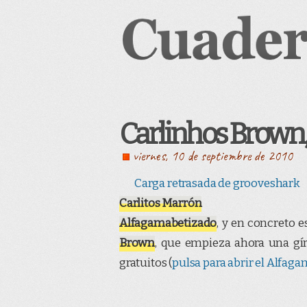
Carlinhos Brown,
viernes, 10 de septiembre de 2010
Carga retrasada de grooveshark
Carlitos Marrón
Alfagamabetizado
, y en concreto 
Brown
, que empieza ahora una gír
gratuitos (
pulsa para abrir el Alfa