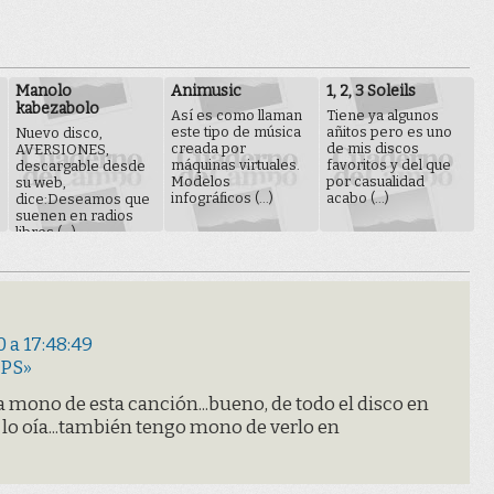
Manolo
Animusic
1, 2, 3 Soleils
kabezabolo
Así es como llaman
Tiene ya algunos
este tipo de música
añitos pero es uno
Nuevo disco,
creada por
de mis discos
AVERSIONES,
máquinas virtuales.
favoritos y del que
descargable desde
Modelos
por casualidad
su web,
infográficos (...)
acabo (...)
dice:Deseamos que
suenen en radios
libres (...)
 a 17:48:49
CPS»
ía mono de esta canción...bueno, de todo el disco en
lo oía...también tengo mono de verlo en