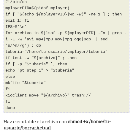
#!/bin/sh
mplayerPID=$(pidof mplayer)
if [ "$(echo ${mplayerPID}|wc -w)" -ne 1 ] ; then
exit 1; fi
IFS=$'\n'
for archivo in $(lsof -p ${mplayerPID} -Fn | grep -
i -E -w 'avi|mp4|mp3|mov|mpg|ogg|3gp' | sed
's/^n//g') ; do
tuberia="/home/tu-usuario/.mplayer/tuberia"
if test -w "${archivo}" ; then
if [ -p "$tuberia" ]; then
echo "pt_step 1" > "$tuberia"
else
mkfifo "$tuberia"
fi
kioclient move "${archivo}" trash://
fi
done
Haz ejecutable el archivo con
chmod +x /home/tu-
usuario/borrarActual