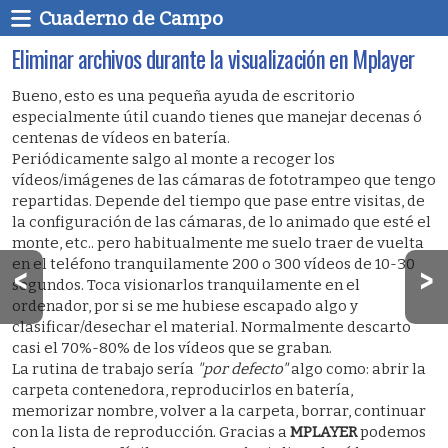
Cuaderno de Campo
Eliminar archivos durante la visualización en Mplayer
Bueno, esto es una pequeña ayuda de escritorio
especialmente útil cuando tienes que manejar decenas ó
centenas de vídeos en batería.
Periódicamente salgo al monte a recoger los
vídeos/imágenes de las cámaras de fototrampeo que tengo
repartidas. Depende del tiempo que pase entre visitas, de
la configuración de las cámaras, de lo animado que esté el
monte, etc.. pero habitualmente me suelo traer de vuelta
en el teléfono tranquilamente 200 o 300 vídeos de 10-30
segundos. Toca visionarlos tranquilamente en el
ordenador, por si se me hubiese escapado algo y
clasificar/desechar el material. Normalmente descarto
casi el 70%-80% de los vídeos que se graban.
La rutina de trabajo sería
"por defecto"
algo como: abrir la
carpeta contenedora, reproducirlos en batería,
memorizar nombre, volver a la carpeta, borrar, continuar
con la lista de reproducción. Gracias a
MPLAYER
podemos