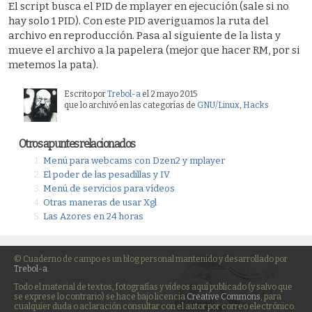
El script busca el PID de mplayer en ejecución (sale si no
hay solo 1 PID). Con este PID averiguamos la ruta del
archivo en reproducción. Pasa al siguiente de la lista y
mueve el archivo a la papelera (mejor que hacer RM, por si
metemos la pata).
Escrito por
Trebol-a
el 2 mayo 2015
que lo archivó en las categorías de
GNU/Linux
,
Hacks
Otros apuntes relacionados
Menú para webcams con Dzen2 y mplayer
El poder de las pesadillas y IV
Menú de servicios para vídeos
Otras maneras de usar Xgl
Las Azores en 24 horas
© Cuaderno de campo es un blog personal mantenido y desarrollado por
Trebol-a
.
Todo el material de textos, fotografías y vídeos aquí publicado (y salvo que
se exprese lo contrario) se hace bajo licencia
Creative Commons
, para
cualquier duda o aclaración consultar con el autor por correo electrónico.