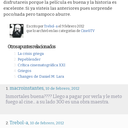
disfrutareis porque la película es buena y la historia es
excelente. Si ya visteis las anteriores pues sorprende
poco/nada pero tampoco aburre.
Escrito por
Trebol-a
el 9 febrero 2012
que lo archivó en las categorías de
Cine&TV
Otros apuntes relacionados
La crisis griega
Pepeblender
Crítica cinematográfica XXI
Griegos
Changes de Daniel M. Lara
macroinstantes
,
10 de febrero, 2012
Inmortales buena???? Llego a pagar por verla y le meto
fuego al cine... a su lado 300 es una obra maestra.
Trebol-a
,
10 de febrero, 2012