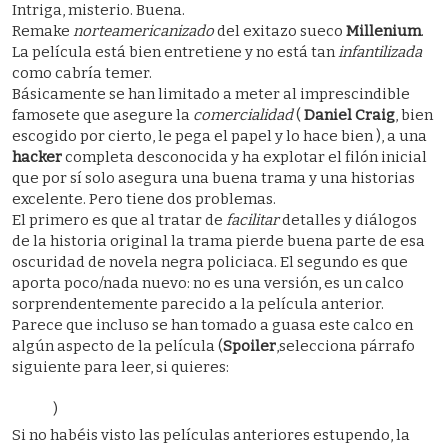
Intriga, misterio. Buena.
Remake
norteamericanizado
del exitazo sueco
Millenium
.
La película está bien entretiene y no está tan
infantilizada
como cabría temer.
Básicamente se han limitado a meter al imprescindible
famosete que asegure la
comercialidad
(
Daniel Craig
, bien
escogido por cierto, le pega el papel y lo hace bien ), a una
hacker
completa desconocida y ha explotar el filón inicial
que por sí solo asegura una buena trama y una historias
excelente. Pero tiene dos problemas.
El primero es que al tratar de
facilitar
detalles y diálogos
de la historia original la trama pierde buena parte de esa
oscuridad de novela negra policiaca. El segundo es que
aporta poco/nada nuevo: no es una versión, es un calco
sorprendentemente parecido a la película anterior.
Parece que incluso se han tomado a guasa este calco en
algún aspecto de la película (
Spoiler
,selecciona párrafo
siguiente para leer, si quieres:
el abuelete millonario que
contrata al periodistas está interpretado por el mismo
actor.
)
Si no habéis visto las películas anteriores estupendo, la