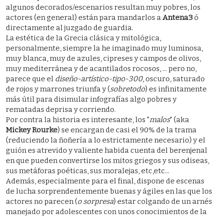
algunos decorados/escenarios resultan muy pobres, los
actores (en general) están para mandarlos a
Antena3
ó
directamente al juzgado de guardia.
La estética de la Grecia clásica y mitológica,
personalmente, siempre la he imaginado muy luminosa,
muy blanca, muy de azules, cipreses y campos de olivos,
muy mediterránea y de acantilados rocosos, ... pero no,
parece que el
diseño-artístico-tipo-300
, oscuro, saturado
de rojos y marrones triunfa y (
sobretodo
) es infinitamente
más útil para disimular infografías algo pobres y
rematadas deprisa y corriendo.
Por contra la historia es interesante, los "
malos
" (aka
Mickey Rourke
) se encargan de casi el 90% de la trama
(reduciendo la ñoñería a lo estrictamente necesario) y el
guión es atrevido y valiente habida cuenta del berenjenal
en que pueden convertirse los mitos griegos y sus odiseas,
sus metáforas poéticas, sus moralejas, etc,etc...
Además, especialmente para el final, dispone de escenas
de lucha sorprendentemente buenas y ágiles en las que los
actores no parecen (
o sorpresa
) estar colgando de un arnés
manejado por adolescentes con unos conocimientos de la