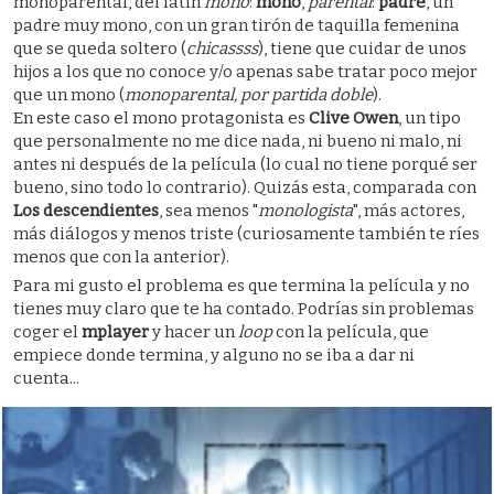
monoparental, del latín
mono
:
mono
,
parental
:
padre
, un
padre muy mono, con un gran tirón de taquilla femenina
que se queda soltero (
chicassss
), tiene que cuidar de unos
hijos a los que no conoce y/o apenas sabe tratar poco mejor
que un mono (
monoparental, por partida doble
).
En este caso el mono protagonista es
Clive Owen
, un tipo
que personalmente no me dice nada, ni bueno ni malo, ni
antes ni después de la película (lo cual no tiene porqué ser
bueno, sino todo lo contrario). Quizás esta, comparada con
Los descendientes
, sea menos "
monologista
", más actores,
más diálogos y menos triste (curiosamente también te ríes
menos que con la anterior).
Para mi gusto el problema es que termina la película y no
tienes muy claro que te ha contado. Podrías sin problemas
coger el
mplayer
y hacer un
loop
con la película, que
empiece donde termina, y alguno no se iba a dar ni
cuenta...