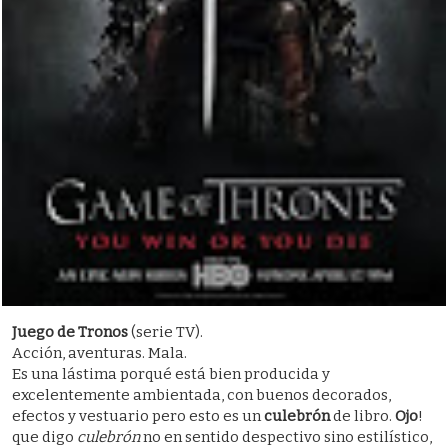
Juego de Tronos
(serie TV).
Acción, aventuras. Mala.
Es una lástima porqué está bien producida y
excelentemente ambientada, con buenos decorados,
efectos y vestuario pero esto es un
culebrón
de libro.
Ojo
!
que digo
culebrón
no en sentido despectivo sino estilístico,