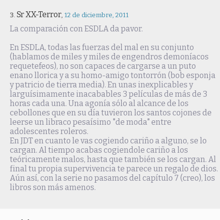
Sr XX-Terror
,
12 de diciembre, 2011
La comparación con ESDLA da pavor.
En ESDLA, todas las fuerzas del mal en su conjunto
(hablamos de miles y miles de engendros demoníacos
requetefeos), no son capaces de cargarse a un puto
enano llorica y a su homo-amigo tontorrón (bob esponja
y patricio de tierra media). En unas inexplicables y
larguísimamente inacabables 3 películas de más de 3
horas cada una. Una agonía sólo al alcance de los
cebollones que en su día tuvieron los santos cojones de
leerse un libraco pesaísimo "de moda" entre
adolescentes roleros.
En JDT en cuanto le vas cogiendo cariño a alguno, se lo
cargan. Al tiempo acabas cogiendole cariño a los
teóricamente malos, hasta que también se los cargan. Al
final tu propia supervivencia te parece un regalo de dios.
Aún así, con la serie no pasamos del capítulo 7 (creo), los
libros son más amenos.