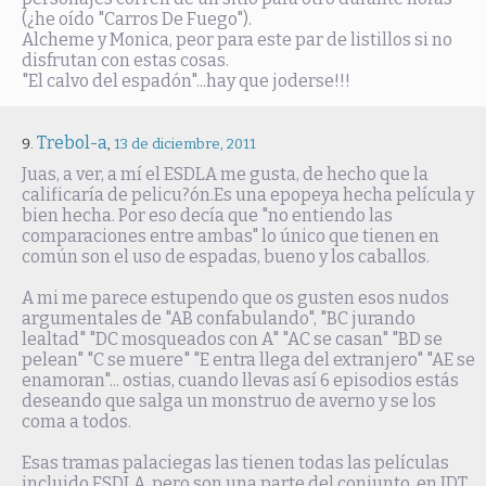
(¿he oído "Carros De Fuego").
Alcheme y Monica, peor para este par de listillos si no
disfrutan con estas cosas.
"El calvo del espadón"...hay que joderse!!!
Trebol-a
,
13 de diciembre, 2011
Juas, a ver, a mí el ESDLA me gusta, de hecho que la
calificaría de pelicu?ón.Es una epopeya hecha película y
bien hecha. Por eso decía que "no entiendo las
comparaciones entre ambas" lo único que tienen en
común son el uso de espadas, bueno y los caballos.
A mi me parece estupendo que os gusten esos nudos
argumentales de "AB confabulando", "BC jurando
lealtad" "DC mosqueados con A" "AC se casan" "BD se
pelean" "C se muere" "E entra llega del extranjero" "AE se
enamoran"... ostias, cuando llevas así 6 episodios estás
deseando que salga un monstruo de averno y se los
coma a todos.
Esas tramas palaciegas las tienen todas las películas
incluido ESDLA, pero son una parte del conjunto, en JDT