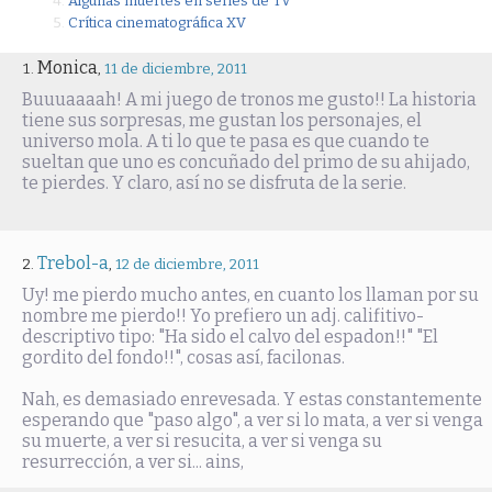
Algunas muertes en series de TV
Crítica cinematográfica XV
Monica
,
11 de diciembre, 2011
Buuuaaaah! A mi juego de tronos me gusto!! La historia
tiene sus sorpresas, me gustan los personajes, el
universo mola. A ti lo que te pasa es que cuando te
sueltan que uno es concuñado del primo de su ahijado,
te pierdes. Y claro, así no se disfruta de la serie.
Trebol-a
,
12 de diciembre, 2011
Uy! me pierdo mucho antes, en cuanto los llaman por su
nombre me pierdo!! Yo prefiero un adj. califitivo-
descriptivo tipo: "Ha sido el calvo del espadon!!" "El
gordito del fondo!!", cosas así, facilonas.
Nah, es demasiado enrevesada. Y estas constantemente
esperando que "paso algo", a ver si lo mata, a ver si venga
su muerte, a ver si resucita, a ver si venga su
resurrección, a ver si... ains,