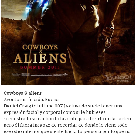
Cowboys & aliens
.
Aventuras, ficción. Buena.
Daniel Craig
(el último 007 ) actuando suele tener una
expresión facial y corporal como si le hubieses
secuestrado su cachorito favorito para freirlo en la sartén
pero él fuera incapaz de recordar de donde le viene todo
ese odio interior que siente hacia tu persona por lo que no