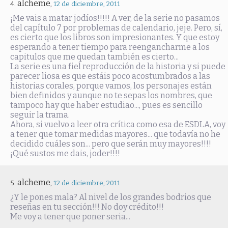
alcheme
,
12 de diciembre, 2011
¡Me vais a matar jodíos!!!!! A ver, de la serie no pasamos
del capítulo 7 por problemas de calendario, jeje. Pero, sí,
es cierto que los libros son impresionantes. Y que estoy
esperando a tener tiempo para reengancharme a los
capitulos que me quedan también es cierto...
La serie es una fiel reproducción de la historia y si puede
parecer liosa es que estáis poco acostumbrados a las
historias corales, porque vamos, los personajes están
bien definidos y aunque no te sepas los nombres, que
tampoco hay que haber estudiao..., pues es sencillo
seguir la trama.
Ahora, si vuelvo a leer otra crítica como esa de ESDLA, voy
a tener que tomar medidas mayores... que todavía no he
decidido cuáles son... pero que serán muy mayores!!!!
¡Qué sustos me dais, joder!!!!
alcheme
,
12 de diciembre, 2011
¿Y le pones mala? Al nivel de los grandes bodrios que
reseñas en tu sección!!! No doy crédito!!!
Me voy a tener que poner seria...