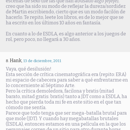
escenas de sexo (de las que han abusado algo jejeje),
creo que ha sido su modo de reflejar la dureza/sordidez
de Martin escribiendo, cierto que es un modo facilón de
hacerlo. Te repito, leete los libros, es de lo mejor que se
ha escrito en los últimos 10 años en fantasía.
En cuanto a lo de ESDLA, es algo anterior a los juegos de
rol, pero poco, no llegará a 30 años.
Hank
,
13 de diciembre, 2011
Vaya, qué desilusión!
Esta sección de crítica cinematográfica era (repito: ERA)
mi espacio de cabecera para saber a qué enfrentarme en
lo concerniente al Séptimo Arte.
Pero la crítica demoledora, facilona y bratis (mitad
barato, mitad gratis: bratis) tanto a JDT como a ESDLA, ha
hecho que pierda toda mi fe en este sitio en el que tan
cómodo me sentía.
Parece que todo tenga que ser mega-batalla brutal para
que mole (JDT). Y cuando hay megabatallas brutales
(ESDLA), entonces estamos en una película en la que los
personajes corren de un sitio para otro durante horas