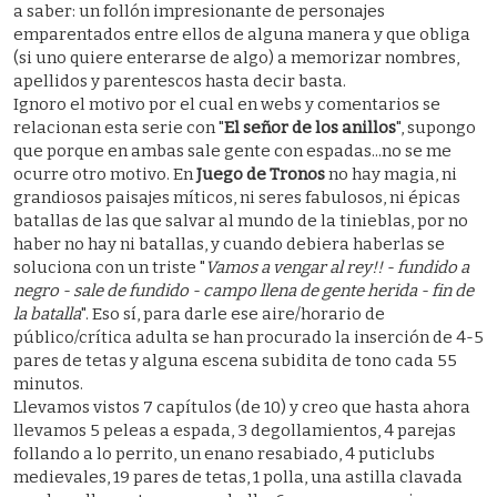
a saber: un follón impresionante de personajes
emparentados entre ellos de alguna manera y que obliga
(si uno quiere enterarse de algo) a memorizar nombres,
apellidos y parentescos hasta decir basta.
Ignoro el motivo por el cual en webs y comentarios se
relacionan esta serie con "
El señor de los anillos
", supongo
que porque en ambas sale gente con espadas...no se me
ocurre otro motivo. En
Juego de Tronos
no hay magia, ni
grandiosos paisajes míticos, ni seres fabulosos, ni épicas
batallas de las que salvar al mundo de la tinieblas, por no
haber no hay ni batallas, y cuando debiera haberlas se
soluciona con un triste "
Vamos a vengar al rey!! - fundido a
negro - sale de fundido - campo llena de gente herida - fin de
la batalla
". Eso sí, para darle ese aire/horario de
público/crítica adulta se han procurado la inserción de 4-5
pares de tetas y alguna escena subidita de tono cada 55
minutos.
Llevamos vistos 7 capítulos (de 10) y creo que hasta ahora
llevamos 5 peleas a espada, 3 degollamientos, 4 parejas
follando a lo perrito, un enano resabiado, 4 puticlubs
medievales, 19 pares de tetas, 1 polla, una astilla clavada