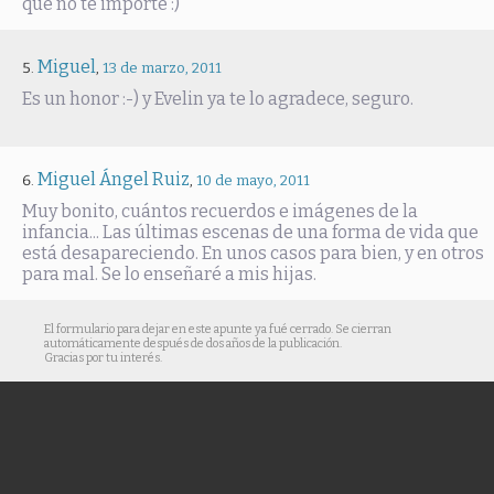
que no te importe :)
Miguel
,
13 de marzo, 2011
Es un honor :-) y Evelin ya te lo agradece, seguro.
Miguel Ángel Ruiz
,
10 de mayo, 2011
Muy bonito, cuántos recuerdos e imágenes de la
infancia... Las últimas escenas de una forma de vida que
está desapareciendo. En unos casos para bien, y en otros
para mal. Se lo enseñaré a mis hijas.
El formulario para dejar en este apunte ya fué cerrado. Se cierran
automáticamente después de dos años de la publicación.
Gracias por tu interés.