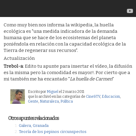
Como muy bien nos informa la wikipedia, la huella
ecológica es "una medida indicadora de la demanda
humana que se hace de los ecosistemas del planeta
poniéndola en relación con la capacidad ecológica de la
Tierra de regenerar sus recursos".
Actualización
Trebol-a
: Edito tu apunte para insertar el vídeo, la difusión
es la misma pero la comodidad es mayor!. Por cierto que a
mi también me ha encantado "
La huella de Carmen
"
Escrito por
Miguel
el 2 marzo 2011
que lo archivó en las categorías de
Cine&TV
,
Educacion
,
Gente
,
Naturaleza
,
Polí­tica
Otros apuntes relacionados
Galera, Granada
Teoría de los pepinos circunspectos