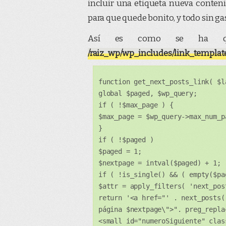
incluir una etiqueta nueva conten
para que quede bonito, y todo sin ga
Así es como se ha q
/raiz_wp/wp_includes/link_templat
function get_next_posts_link( $l
global $paged, $wp_query;
if ( !$max_page ) {
$max_page = $wp_query->max_num_p
}
if ( !$paged )
$paged = 1;
$nextpage = intval($paged) + 1;
if ( !is_single() && ( empty($pa
$attr = apply_filters( 'next_pos
return '<a href="' . next_posts(
página $nextpage\">". preg_repla
<small id="numeroSiguiente" clas