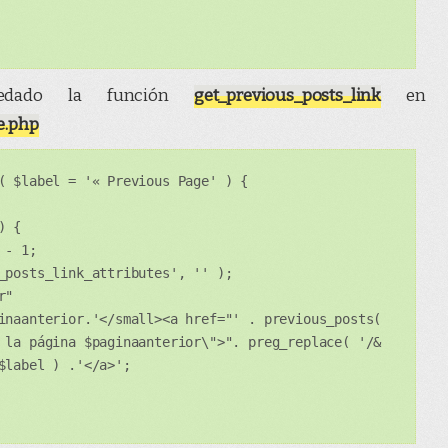
dado la función
get_previous_posts_link
en
e.php
( $label = '« Previous Page' ) {
) {
 - 1;
_posts_link_attributes', '' );
r"
inaanterior.'</small><a href="' . previous_posts(
 la página $paginaanterior\">". preg_replace( '/&
$label ) .'</a>';