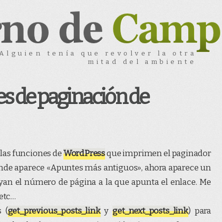
Alguien tenía que revolver la otra
mitad del ambiente
s de paginación de
 las funciones de
WordPress
que imprimen el paginador
 donde aparece «Apuntes más antiguos», ahora aparece un
yan el número de página a la que apunta el enlace. Me
 etc…
 (
get_previous_posts_link
y
get_next_posts_link
) para