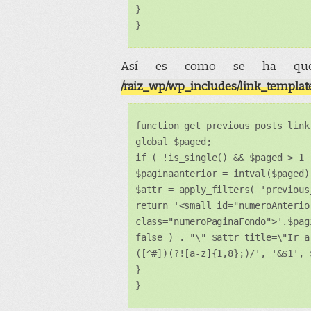
}
}
Así es como se ha que
/raiz_wp/wp_includes/link_templat
function get_previous_posts_link
global $paged;
if ( !is_single() && $paged > 1 
$paginaanterior = intval($paged)
$attr = apply_filters( 'previous
return '<small id="numeroAnterio
class="numeroPaginaFondo">'.$pag
false ) . "\" $attr title=\"Ir a
([^#])(?![a-z]{1,8};)/', '&$1', 
}
}