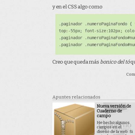
y en el CSS algo como
.paginador .numeroPaginaFondo { 
top:-55px; font-size:102px; colo
.paginador .numeroPaginaFondo#nu
.paginador .numeroPaginaFondo#nu
Creo que queda más
bonico del tó
qu
Come
Apuntes relacionados
Nueva versión de
Cuaderno de
campo
He hecho algunos
campos en el
diseño de la web. Si