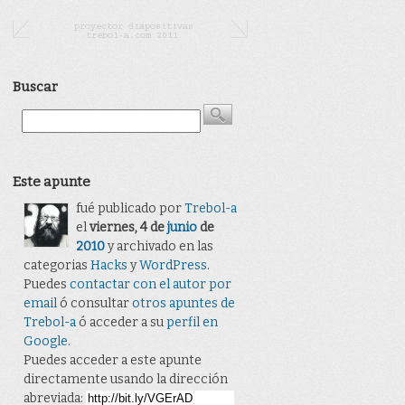
Buscar
Este apunte
fué publicado por
Trebol-a
el
viernes, 4 de
junio
de
2010
y archivado en las
categorias
Hacks
y
WordPress
.
Puedes
contactar con el autor por
email
ó consultar
otros apuntes de
Trebol-a
ó acceder a su
perfil en
Google
.
Puedes acceder a este apunte
directamente usando la dirección
abreviada: