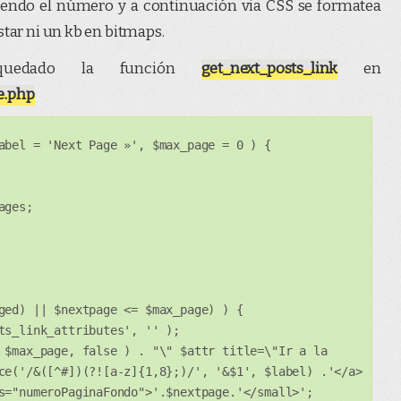
iendo el número y a continuación via CSS se formatea
star ni un kb en bitmaps.
uedado la función
get_next_posts_link
en
e.php
abel = 'Next Page »', $max_page = 0 ) {
ages;
ged) || $nextpage <= $max_page) ) {
ts_link_attributes', '' );
 $max_page, false ) . "\" $attr title=\"Ir a la
ce('/&([^#])(?![a-z]{1,8};)/', '&$1', $label) .'</a>
s="numeroPaginaFondo">'.$nextpage.'</small>';