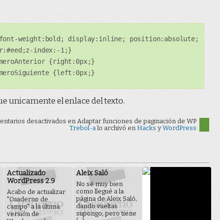
font-weight:bold; display:inline; position:absolute;
r:#eed;z-index:-1;}
meroAnterior {right:0px;}
meroSiguiente {left:0px;}
e unicamente el enlace del texto.
ntarios desactivados
en Adaptar funciones de paginación de WP
Trebol-a
lo archivó en
Hacks
y
WordPress
Actualizado
Aleix Saló
WordPress 2.9
No sé muy bien
como llegué a la
Acabo de actualizar
página de Aleix Saló,
"Cuaderno de
dando vueltas
campo" a la última
supongo, pero tiene
versión de