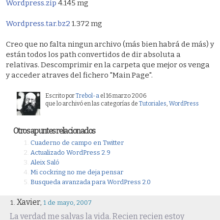
Wordpress.zip
4.145 mg
Wordpress.tar.bz2
1.372 mg
Creo que no falta ningun archivo (más bien habrá de más) y
están todos los path convertidos de dir absoluta a
relativas. Descomprimir en la carpeta que mejor os venga
y acceder atraves del fichero "Main Page".
Escrito por
Trebol-a
el 16 marzo 2006
que lo archivó en las categorías de
Tutoriales
,
WordPress
Otros apuntes relacionados
Cuaderno de campo en Twitter
Actualizado WordPress 2.9
Aleix Saló
Mi cockring no me deja pensar
Busqueda avanzada para WordPress 2.0
Xavier
,
1 de mayo, 2007
La verdad me salvas la vida. Recien recien estoy