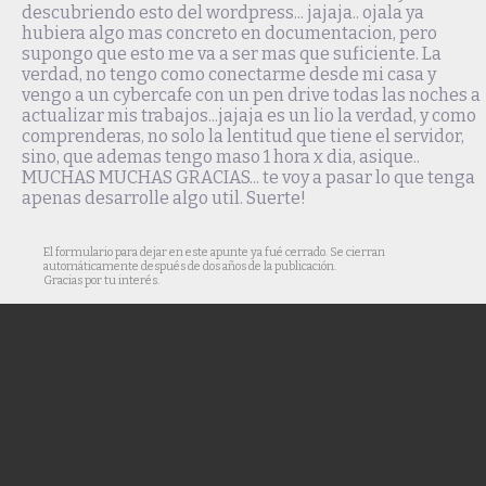
descubriendo esto del wordpress... jajaja.. ojala ya
hubiera algo mas concreto en documentacion, pero
supongo que esto me va a ser mas que suficiente. La
verdad, no tengo como conectarme desde mi casa y
vengo a un cybercafe con un pen drive todas las noches a
actualizar mis trabajos...jajaja es un lio la verdad, y como
comprenderas, no solo la lentitud que tiene el servidor,
sino, que ademas tengo maso 1 hora x dia, asique..
MUCHAS MUCHAS GRACIAS... te voy a pasar lo que tenga
apenas desarrolle algo util. Suerte!
El formulario para dejar en este apunte ya fué cerrado. Se cierran
automáticamente después de dos años de la publicación.
Gracias por tu interés.
© Cuaderno de campo es un blog personal mantenido y desarrollado por
Trebol-a
.
Todo el material de textos, fotografías y vídeos aquí publicado (y salvo que