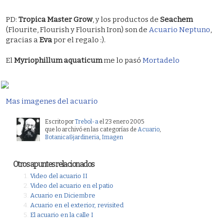
PD:
Tropica Master Grow
, y los productos de
Seachem
(Flourite, Flourish y Flourish Iron) son de
Acuario Neptuno
,
gracias a
Eva
por el regalo :).
El
Myriophillum aquaticum
me lo pasó
Mortadelo
Mas imagenes del acuario
Escrito por
Trebol-a
el 23 enero 2005
que lo archivó en las categorías de
Acuario
,
Botanica&jardineria
,
Imagen
Otros apuntes relacionados
Video del acuario II
Video del acuario en el patio
Acuario en Diciembre
Acuario en el exterior, revisited
El acuario en la calle I