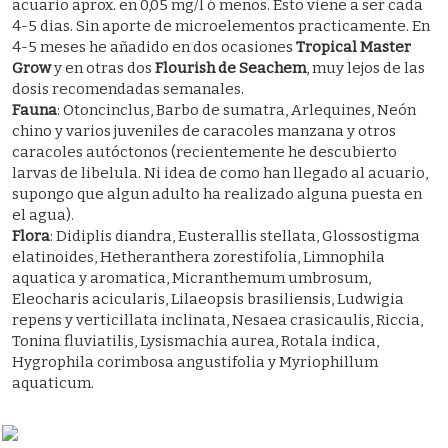
acuario aprox. en 0,05 mg/l ó menos. Esto viene a ser cada
4-5 dias. Sin aporte de microelementos practicamente. En
4-5 meses he añadido en dos ocasiones
Tropical Master
Grow
y en otras dos
Flourish de Seachem
, muy lejos de las
dosis recomendadas semanales.
Fauna
: Otoncinclus, Barbo de sumatra, Arlequines, Neón
chino y varios juveniles de caracoles manzana y otros
caracoles autóctonos (recientemente he descubierto
larvas de libelula. Ni idea de como han llegado al acuario,
supongo que algun adulto ha realizado alguna puesta en
el agua).
Flora
: Didiplis diandra, Eusterallis stellata, Glossostigma
elatinoides, Hetheranthera zorestifolia, Limnophila
aquatica y aromatica, Micranthemum umbrosum,
Eleocharis acicularis, Lilaeopsis brasiliensis, Ludwigia
repens y verticillata inclinata, Nesaea crasicaulis, Riccia,
Tonina fluviatilis, Lysismachia aurea, Rotala indica,
Hygrophila corimbosa angustifolia y Myriophillum
aquaticum.