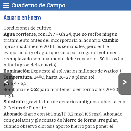
Cuaderno de Campo
Acuario en Enero
Condiciones de cultivo:
Agua
corriente, con Kh 7 - Gh 24, que no recibe ningun
tratamiento antes del incorporarla al acuario.
Cambio
aproximadamente 20 litros semanales, pero entre
evaporación y el agua que saco para regar el volumen
reemplazado semanalmente debe rondar los 50 litros (la
mitad aprox. del acuario).
Iluminación
: Expuesto al sol, varios millones de watios :)
Temperatura
: 24ºC, hasta 26-27 a pleno sol.
ph
: 6,4 - 6,5.
Bombona de
Co2
para mantenerlo en torno a los 20-30
mg/l.
Substrato
: gravilla fina de acuarios antiguos cubierta con
2-3 ctms de Fluorite.
Abonado
diario con N: 1 mg/l P:0,2 mg/l K:5 mg/l. Abonado
con quelatos y gluconato de hierro de forma irregular,
cuando observo clorosis aporto hierro para poner el