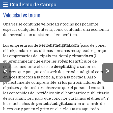
Cuaderno de Campo
Velocidad vs tocino
Una vez se confunde velocidad y tocino nos podemos
esperar cualquier tonteria, como confundir una economía
de mercado con un sistema democrático.
Los empresarios de
Periodistadigital.com
(paso de poner
el link) andan estas últimas semanas mosqueados porque
los empresarios del
elpais.es
(idem) y
elmundo.es
()
quieren impedir que estos les
roben
los artículos de
noticias mediante el uso de
deeplinking
, a saber: no
quieren que pongan en la web de periodistadigital.com
enlaces directos a la noticia, sino a la portada. Algo
perfectamente comprensible, si los patrocinadores de
elpais.es y elmundo.es observan que el personal consulta
los contenidos del periódico sin el bombardeo publicitario
de sus anuncios, ¿para que coño nos gastamos el dinero?. Y
los muchachos de
periodistadigital.com
en un alarde de
luces van y ponen el grito en el cielo. Hasta aqui todo