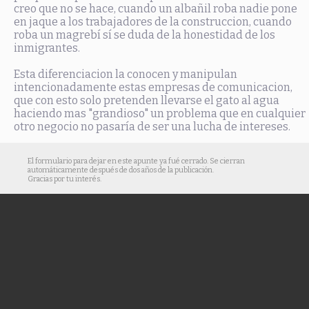
creo que no se hace, cuando un albañil roba nadie pone
en jaque a los trabajadores de la construccion, cuando
roba un magrebí sí se duda de la honestidad de los
inmigrantes.
Esta diferenciacion la conocen y manipulan
intencionadamente estas empresas de comunicacion,
que con esto solo pretenden llevarse el gato al agua
haciendo mas "grandioso" un problema que en cualquier
otro negocio no pasaría de ser una lucha de intereses.
El formulario para dejar en este apunte ya fué cerrado. Se cierran
automáticamente después de dos años de la publicación.
Gracias por tu interés.
© Cuaderno de campo es un blog personal mantenido y desarrollado por
Trebol-a
.
Todo el material de textos, fotografías y vídeos aquí publicado (y salvo que