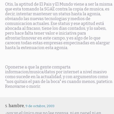
Otis, la aptitud de El Pais y El Mundo viene a ser la misma
que esta tomando la SGAE contra la copia de musica, es
decir, intentar mantener un status hasta la agonia,
obviando las nuevas tecnologias y medios de
comunicacion actuales. Ese status y ese aptitud está
abocada al fracaso, tiene los dias contados, y lo saben,
pero hace falta tener valor e iniciativa para
afrontar/innovar en este campo, y es algo de lo que
carecen todas estas empresas empecinadas en alargar
hasta la extenuacion esta agonia.
Oponerse a que la gente comparta
informacion/musica/datos por internet a nivel masivo
como sucede en la actualidad, y con argumentos como
"nos quitais el pan de la boca" es cuando menos, patetico.
Renovarse o morir.
hambre
,
9 de octubre, 2003
¿soy yo el único que no lee prensa, ni en papel ni en