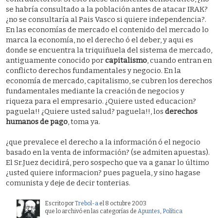
se habría consultado a la población antes de atacar IRAK?
¿no se consultaría al Pais Vasco si quiere independencia?.
En las economías de mercado el contenido del mercado lo
marca la economía, no el derecho ó el deber, y aqui es
donde se encuentra la triquiñuela del sistema de mercado,
antiguamente conocido por
capitalismo
, cuando entran en
conflicto derechos fundamentales y negocio. En la
economía de mercado, capitalismo, se cubren los derechos
fundamentales mediante la creación de negocios y
riqueza para el empresario. ¿Quiere usted educacion?
paguela!! ¿Quiere usted salud? paguela!!, los
derechos
humanos de pago
, toma ya.
¿que prevalece el derecho a la información ó el negocio
basado en la venta de información? (se admiten apuestas).
El Sr.Juez decidirá, pero sospecho que va a ganar lo último
¿usted quiere informacion? pues paguela, y sino hagase
comunista y deje de decir tonterias.
Escrito por
Trebol-a
el 8 octubre 2003
que lo archivó en las categorías de
Apuntes
,
Polí­tica