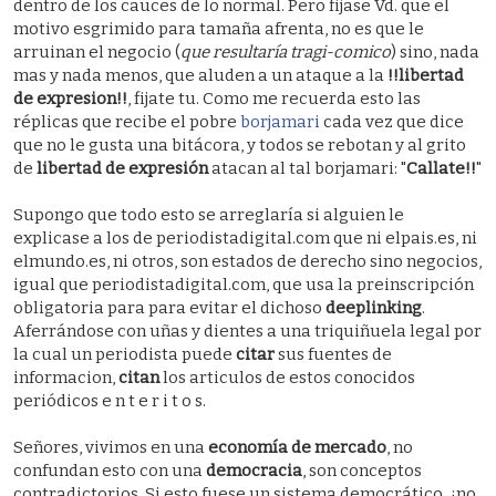
dentro de los cauces de lo normal. Pero fijase Vd. que el
motivo esgrimido para tamaña afrenta, no es que le
arruinan el negocio (
que resultaría tragi-comico
) sino, nada
mas y nada menos, que aluden a un ataque a la
!!libertad
de expresion!!
, fijate tu. Como me recuerda esto las
réplicas que recibe el pobre
borjamari
cada vez que dice
que no le gusta una bitácora, y todos se rebotan y al grito
de
libertad de expresión
atacan al tal borjamari: "
Callate!!
"
Supongo que todo esto se arreglaría si alguien le
explicase a los de periodistadigital.com que ni elpais.es, ni
elmundo.es, ni otros, son estados de derecho sino negocios,
igual que periodistadigital.com, que usa la preinscripción
obligatoria para para evitar el dichoso
deeplinking
.
Aferrándose con uñas y dientes a una triquiñuela legal por
la cual un periodista puede
citar
sus fuentes de
informacion,
citan
los articulos de estos conocidos
periódicos e n t e r i t o s.
Señores, vivimos en una
economía de mercado
, no
confundan esto con una
democracia
, son conceptos
contradictorios. Si esto fuese un sistema democrático, ¿no