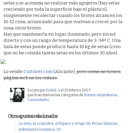
setas y se aconseja no realizar más agujeros (hay setas
creciendo por toda la superficie bajo el plástico),
simplemente recolectar cuando los brotes alcancen los
10-12 ctms, arrancando para que vuelvan a crecer por la
zona otros brotes.
Hay que mantenerla en lugar iluminado, pero sin sol
directo y con un rango de temperatura de 3-34º C. Una
bala de estas puede producir hasta 10 kg de setas (creo
que no he comida tantas setas en los últimos 30 años).
Lo vende
Cultisett.com
(Alicante),
pero como no tienen
página web no los enlazo
.
Escrito por
Trebol-a
el 23 febrero 2007
que lo archivó en las categorías de
Botanica&jardineria
,
Curiosidades
Otros apuntes relacionados
La seta, la orquídea, el líquen y el tajo de Peñas blancas
Adivinanza botánica, III