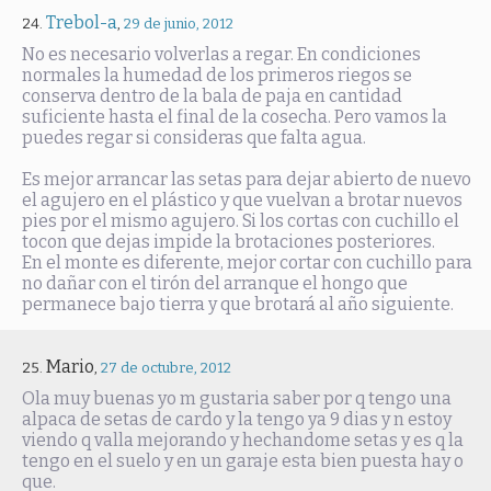
Trebol-a
,
29 de junio, 2012
No es necesario volverlas a regar. En condiciones
normales la humedad de los primeros riegos se
conserva dentro de la bala de paja en cantidad
suficiente hasta el final de la cosecha. Pero vamos la
puedes regar si consideras que falta agua.
Es mejor arrancar las setas para dejar abierto de nuevo
el agujero en el plástico y que vuelvan a brotar nuevos
pies por el mismo agujero. Si los cortas con cuchillo el
tocon que dejas impide la brotaciones posteriores.
En el monte es diferente, mejor cortar con cuchillo para
no dañar con el tirón del arranque el hongo que
permanece bajo tierra y que brotará al año siguiente.
Mario
,
27 de octubre, 2012
Ola muy buenas yo m gustaria saber por q tengo una
alpaca de setas de cardo y la tengo ya 9 dias y n estoy
viendo q valla mejorando y hechandome setas y es q la
tengo en el suelo y en un garaje esta bien puesta hay o
que.