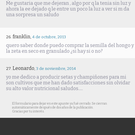
Me gustaria que me dejeran , algo por q la tenia sin luz y
ahora la ee dejado q le entre un poco la luz a ver si m da
una sorpresa un saludo
franklin
,
4 de octubre, 2013
quero saber donde puedo comprar la semilla del hongo y
la zeta en seco en granulado ¿si hay si o no?
Leonardo
,
3 de noviembre, 2014
yo me dedico a producir setas y champiñones para mi
son cultivos que me han dado satisfacciones sin olvidar
su alto valor nutricional saludos.....
El formulario para dejar en este apunte ya fué cerrado. Se cierran
automáticamente después de dos años de la publicación.
Gracias por tu interés.