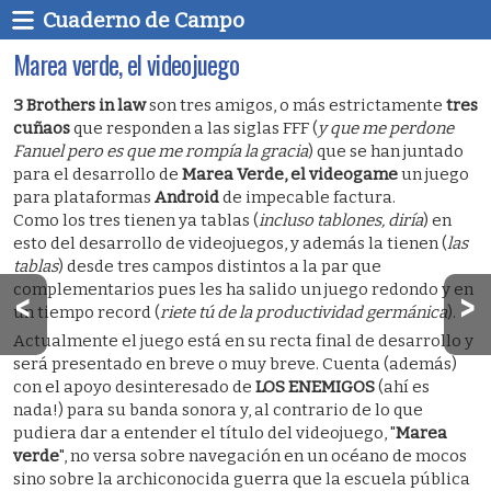
Cuaderno de Campo
Marea verde, el videojuego
3 Brothers in law
son tres amigos, o más estrictamente
tres
cuñaos
que responden a las siglas FFF (
y que me perdone
Fanuel pero es que me rompía la gracia
) que se han juntado
para el desarrollo de
Marea Verde, el videogame
un juego
para plataformas
Android
de impecable factura.
Como los tres tienen ya tablas (
incluso tablones, diría
) en
esto del desarrollo de videojuegos, y además la tienen (
las
tablas
) desde tres campos distintos a la par que
complementarios pues les ha salido un juego redondo y en
un tiempo record (
riete tú de la productividad germánica
).
Actualmente el juego está en su recta final de desarrollo y
será presentado en breve o muy breve. Cuenta (además)
con el apoyo desinteresado de
LOS ENEMIGOS
(ahí es
nada!) para su banda sonora y, al contrario de lo que
pudiera dar a entender el título del videojuego, "
Marea
verde
", no versa sobre navegación en un océano de mocos
sino sobre la archiconocida guerra que la escuela pública