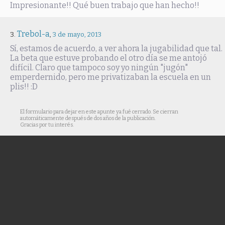
Impresionante!! Qué buen trabajo que han hecho!!
Trebol-a
,
3 de mayo, 2013
Sí, estamos de acuerdo, a ver ahora la jugabilidad que tal.
La beta que estuve probando el otro día se me antojó
difícil. Claro que tampoco soy yo ningún "jugón"
emperdernido, pero me privatizaban la escuela en un
plis!! :D
El formulario para dejar en este apunte ya fué cerrado. Se cierran
automáticamente después de dos años de la publicación.
Gracias por tu interés.
© Cuaderno de campo es un blog personal mantenido y desarrollado por
Trebol-a
.
Todo el material de textos, fotografías y vídeos aquí publicado (y salvo que