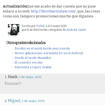
Actualización
Que me acabo de dar cuenta que no puse
enlace a su web:
http://3brothersinlaw.com/
, que, las cosas
como son, tampoco promocionan mucho que digamos.
Escrito por
Trebol-a
el 2 mayo 2013
que lo archivó en las categorías de
Android
,
Gente
Otros apuntes relacionados
Escribir en el móvil desde una consola
Mover aplicaciones a la tarjeta SD en el Android
Desde el verde Muniellos
El comedor escolar
Entrevista a López Uralde
Hank
,
2 de mayo, 2013
Pintaza!!!
Miguel
,
2 de mayo, 2013