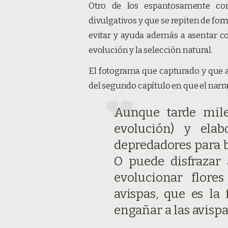
Otro de los espantosamente co
divulgativos y que se repiten de for
evitar y ayuda además a asentar c
evolución y la selección natural.
El fotograma que capturado y que a
del segundo capítulo en que el narra
Aunque tarde mile
evolución) y ela
depredadores para b
O puede disfrazar
evolucionar flore
avispas, que es la
engañar a las avispa