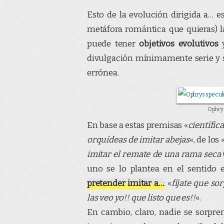
Esto de la evolución dirigida a… es 
metáfora romántica que quieras) l
puede tener
objetivos evolutivos
divulgación mínimamente serie y 
errónea.
Ophrys
En base a estas premisas «
científic
orquídeas de imitar abejas
«, de los 
imitar el remate de una rama seca
uno se lo plantea en el sentido 
pretender imitar a…
: «
fíjate que so
las veo yo!! que listo que es!!
«.
En cambio, claro, nadie se sorpre