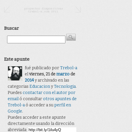
Buscar
Este apunte
fué publicado por
Trebol-a
el
viernes, 21 de
marzo
de
2014
y archivado en las
categorias
Educacion
y
Tecnologia
.
Puedes
contactar con el autor por
email
ó consultar
otros apuntes de
Trebol-a
ó acceder a su
perfil en
Google
.
Puedes acceder a este apunte
directamente usando la dirección
abreviada: