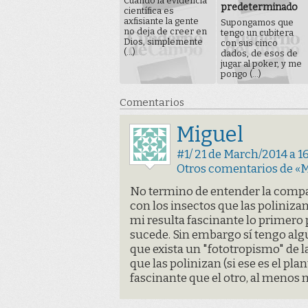
Cuando la evidencia
predeterminado
científica es
axfisiante la gente
Supongamos que
no deja de creer en
tengo un cubitera
Dios, simplemente
con sus cinco
(...)
dados, de esos de
jugar al poker, y me
pongo (...)
Comentarios
Miguel
#1/ 21 de March/2014 a 16
Otros comentarios de «
No termino de entender la compar
con los insectos que las polinizan
mi resulta fascinante lo primero
sucede. Sin embargo sí tengo al
que exista un "fototropismo" de l
que las polinizan (si ese es el 
fascinante que el otro, al menos