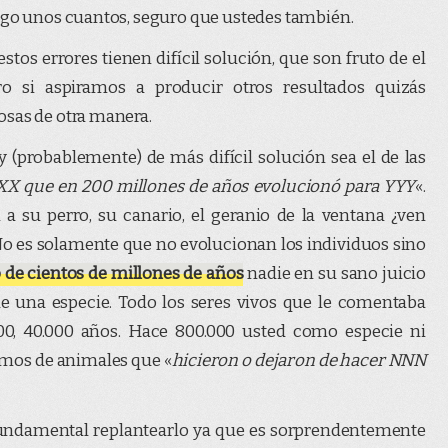
engo unos cuantos, seguro que ustedes también.
os errores tienen difícil solución, que son fruto de el
ro si aspiramos a producir otros resultados quizás
osas de otra manera.
(probablemente) de más difícil solución sea el de las
XX que en 200 millones de años evolucionó para YYY
«.
a su perro, su canario, el geranio de la ventana ¿ven
No es solamente que no evolucionan los individuos sino
 de cientos de millones de años
nadie en su sano juicio
e una especie. Todo los seres vivos que le comentaba
0, 40.000 años. Hace 800.000 usted como especie ni
amos de animales que «
hicieron o dejaron de hacer NNN
 fundamental replantearlo ya que es sorprendentemente