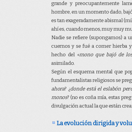
grande y preocupantemente lame
hombre, en un momento dado, bajó d
es tan exageradamente abismal (mi
ahí es, cuando menos, muy muy mu
Nadie se refiere (supongamos) a u
cuernos y se fué a comer hierba y
hecho del «
mono que bajó de los
asimilado.
Según el esquema mental que popu
fundamentalistas religiosos se pre
ahora
? ¿
donde está el eslabón per
monos
? (no es coña mía, estas preg
divulgación actual la que están crea
La evolución dirigida y vol