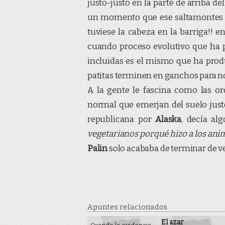
justo-justo en la parte de arriba de
un momento que ese saltamontes q
tuviese la cabeza en la barriga!! en
cuando proceso evolutivo que ha 
incluidas es el mismo que ha produ
patitas terminen en ganchos para no
A la gente le fascina como las or
normal que emerjan del suelo jus
republicana por
Alaska
, decía al
vegetarianos porqué hizo a los ani
Palin
solo acababa de terminar de v
Apuntes relacionados
El azar