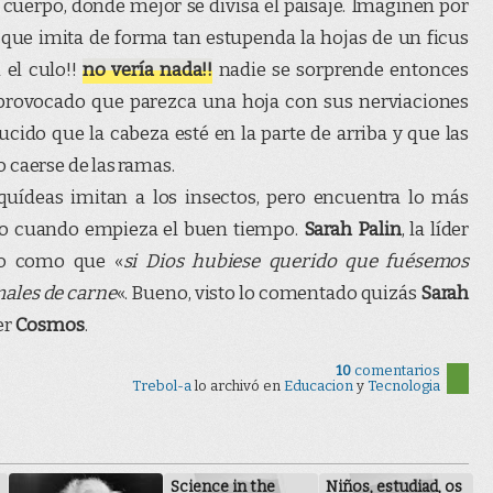
l cuerpo, donde mejor se divisa el paisaje. Imaginen por
ue imita de forma tan estupenda la hojas de un ficus
 el culo!!
no vería nada!!
nadie se sorprende entonces
provocado que parezca una hoja con sus nerviaciones
cido que la cabeza esté en la parte de arriba y que las
 caerse de las ramas.
quídeas imitan a los insectos, pero encuentra lo más
to cuando empieza el buen tiempo.
Sarah Palin
, la líder
go como que «
si Dios hubiese querido que fuésemos
males de carne
«. Bueno, visto lo comentado quizás
Sarah
er
Cosmos
.
10
comentarios
Trebol-a
lo archivó en
Educacion
y
Tecnologia
Science in the
Niños, estudiad, os