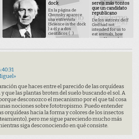
dock
sereis más tontos
que un candidato
En la página de
republicano
Chomsky aparece
una entrevista
De los autores deIf
(Science in the dock
God had not
) a él y a dos
intended for us to
científicos (...)
eat animals, how
come He made
them out of (...)
:40:31
Miguel»
ación que haces entre el parecido de las orquídeas
 y que las plantas broten del suelo buscando el sol. A
 porque desconozco el mecanismo por el que tal cosa
gunas nociones sobre fototropismo. Puedo entender
as orquídeas hacia la forma y colores de los insectos
planteamiento), pero me sigue pareciendo mucho más
 mientras siga desconociendo en qué consiste.