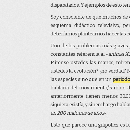
disparatados. Y ejemplos de esto t
Soy consciente de que muchos de est
esquema didáctico televisivo, pe
deberíamos plantearnos hacer las c
Uno de los problemas más graves y 
constantes referencia al «
animal X
Mírense ustedes las manos, miren 
ustedes la evolución? ¿no verdad? 
las especies sino que en un
periodo
hablaría del movimiento/cambio d
anteriormente tienen menos 30.00
siquiera existía, y sinembargo habl
en 200 millones de años
«.
Esto que parece una gilipollez es