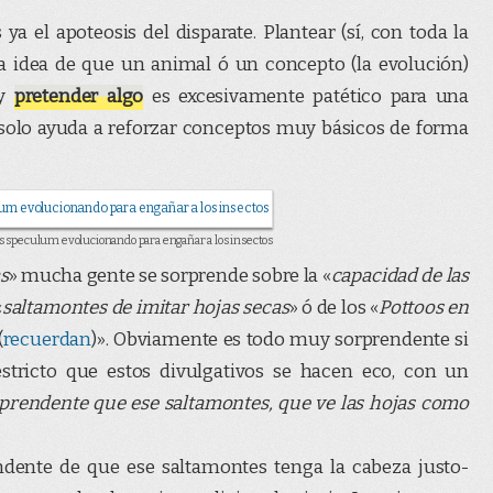
ya el apoteosis del disparate. Plantear (sí, con toda la
a idea de que un animal ó un concepto (la evolución)
y
pretender algo
es excesivamente patético para una
solo ayuda a reforzar conceptos muy básicos de forma
 speculum evolucionando para engañar a los insectos
as
» mucha gente se sorprende sobre la «
capacidad de las
«
saltamontes de imitar hojas secas
» ó de los «
Pottoos en
(
recuerdan
)». Obviamente es todo muy sorprendente si
estricto que estos divulgativos se hacen eco, con un
rprendente que ese saltamontes, que ve las hojas como
ndente de que ese saltamontes tenga la cabeza justo-