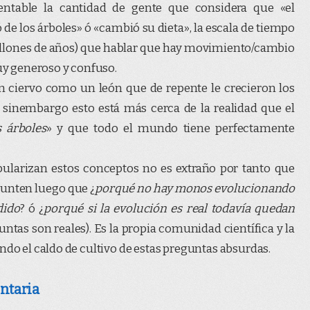
ntable la cantidad de gente que considera que «el
e los árboles» ó «cambió su dieta», la escala de tiempo
llones de años) que hablar que hay movimiento/cambio
y generoso y confuso.
n ciervo como un león que de repente le crecieron los
 sinembargo esto está más cerca de la realidad que el
 árboles
» y que todo el mundo tiene perfectamente
larizan estos conceptos no es extraño por tanto que
gunten luego que ¿
porqué no hay monos evolucionando
dido
? ó ¿
porqué si la evolución es real todavía quedan
untas son reales). Es la propia comunidad científica y la
ndo el caldo de cultivo de estas preguntas absurdas.
untaria