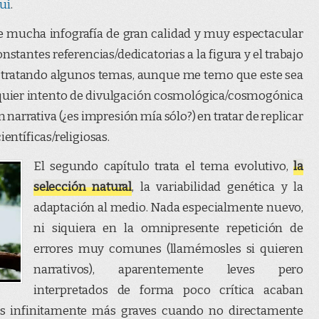
uí
.
e mucha infografía de gran calidad y muy espectacular
tantes referencias/dedicatorias a la figura y el trabajo
ra tratando algunos temas, aunque me temo que este sea
lquier intento de divulgación cosmológica/cosmogónica
narrativa (¿es impresión mía sólo?) en tratar de replicar
ientíficas/religiosas.
El segundo capítulo trata el tema evolutivo,
la
selección natural
, la variabilidad genética y la
adaptación al medio. Nada especialmente nuevo,
ni siquiera en la omnipresente repetición de
errores muy comunes (llamémosles si quieren
narrativos), aparentemente leves pero
interpretados de forma poco crítica acaban
s infinitamente más graves cuando no directamente