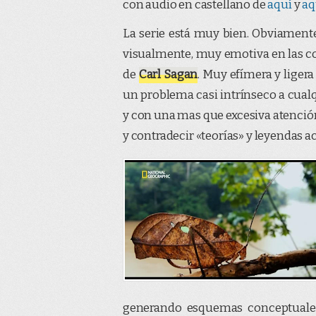
con audio en castellano de
aquí
y
aq
La serie está muy bien. Obviament
visualmente, muy emotiva en las cons
de
Carl Sagan
. Muy efímera y lige
un problema casi intrínseco a cua
y con una mas que excesiva atención 
y contradecir «teorías» y leyendas ac
generando esquemas conceptuale