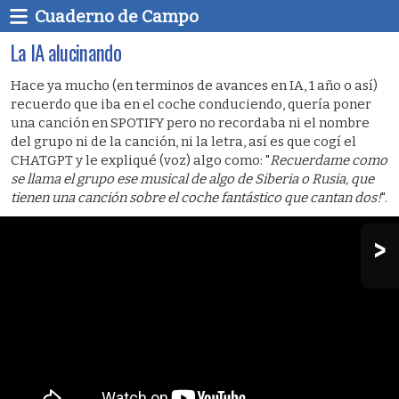
Cuaderno de Campo
La IA alucinando
Hace ya mucho (en terminos de avances en IA, 1 año o así)
recuerdo que iba en el coche conduciendo, quería poner
una canción en SPOTIFY pero no recordaba ni el nombre
del grupo ni de la canción, ni la letra, así es que cogí el
CHATGPT y le expliqué (voz) algo como: "
Recuerdame como
se llama el grupo ese musical de algo de Siberia o Rusia, que
tienen una canción sobre el coche fantástico que cantan dos!
".