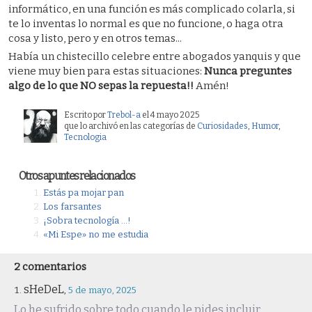
informático, en una función es más complicado colarla, si
te lo inventas lo normal es que no funcione, o haga otra
cosa y listo, pero y en otros temas...
Había un chistecillo celebre entre abogados yanquis y que
viene muy bien para estas situaciones:
Nunca preguntes
algo de lo que NO sepas la repuesta!!
Amén!
Escrito por
Trebol-a
el 4 mayo 2025
que lo archivó en las categorías de
Curiosidades
,
Humor
,
Tecnologia
Otros apuntes relacionados
Estás pa mojar pan
Los farsantes
¡Sobra tecnología …!
«Mi Espe» no me estudia
2 comentarios
sHeDeL
,
5 de mayo, 2025
Lo he sufrido sobre todo cuando le pides incluir