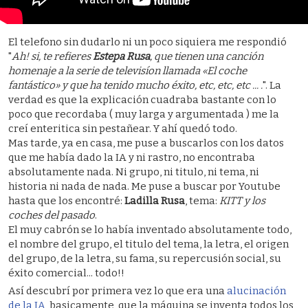
El telefono sin dudarlo ni un poco siquiera me respondió
"
Ah! si, te refieres
Estepa Rusa
, que tienen una canción
homenaje a la serie de televisíon llamada «El coche
fantástico» y que ha tenido mucho éxito, etc, etc, etc ... .
". La
verdad es que la explicación cuadraba bastante con lo
poco que recordaba ( muy larga y argumentada ) me la
creí enteritica sin pestañear. Y ahí quedó todo.
Mas tarde, ya en casa, me puse a buscarlos con los datos
que me había dado la IA y ni rastro, no encontraba
absolutamente nada. Ni grupo, ni titulo, ni tema, ni
historia ni nada de nada. Me puse a buscar por Youtube
hasta que los encontré:
Ladilla Rusa
, tema:
KITT y los
coches del pasado
.
El muy cabrón se lo había inventado absolutamente todo,
el nombre del grupo, el titulo del tema, la letra, el origen
del grupo, de la letra, su fama, su repercusión social, su
éxito comercial... todo!!
Así descubrí por primera vez lo que era una
alucinación
de la IA
, basicamente, que la máquina se inventa todos los